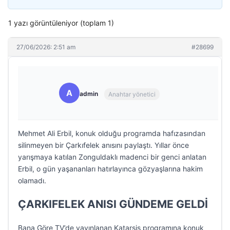
1 yazı görüntüleniyor (toplam 1)
27/06/2026: 2:51 am
#28699
A
admin
Anahtar yönetici
Mehmet Ali Erbil, konuk olduğu programda hafızasından
silinmeyen bir Çarkıfelek anısını paylaştı. Yıllar önce
yarışmaya katılan Zonguldaklı madenci bir genci anlatan
Erbil, o gün yaşananları hatırlayınca gözyaşlarına hakim
olamadı.
ÇARKIFELEK ANISI GÜNDEME GELDİ
Bana Göre TV’de yayınlanan Katarsis programına konuk