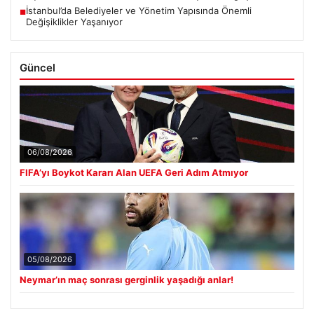
İstanbul’da Belediyeler ve Yönetim Yapısında Önemli
■
Değişiklikler Yaşanıyor
Güncel
06/08/2026
FIFA’yı Boykot Kararı Alan UEFA Geri Adım Atmıyor
05/08/2026
Neymar’ın maç sonrası gerginlik yaşadığı anlar!