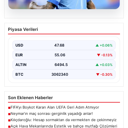
05.08.2026
Neymar’ın maç sonrası gerginlik
Piyasa Verileri
yaşadığı anlar!
USD
47.68
▲ +0.06%
EUR
55.06
▼ -0.13%
ALTIN
6494.5
▲ +0.03%
BTC
3062340
▼ -0.30%
Son Eklenen Haberler
FIFA’yı Boykot Kararı Alan UEFA Geri Adım Atmıyor
■
Neymar’ın maç sonrası gerginlik yaşadığı anlar!
■
Kılıçdaroğlu: Hesap sormaktan da vermekten de çekinmeyiz
■
Açık Hava Mekanlarında Estetik ve bahçe mutfağı Çözümleri
■