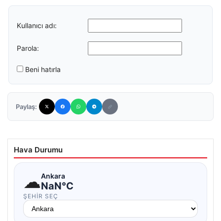
Kullanıcı adı:
Parola:
Beni hatırla
Paylaş:
Hava Durumu
☁
Ankara
NaN°C
ŞEHIR SEÇ