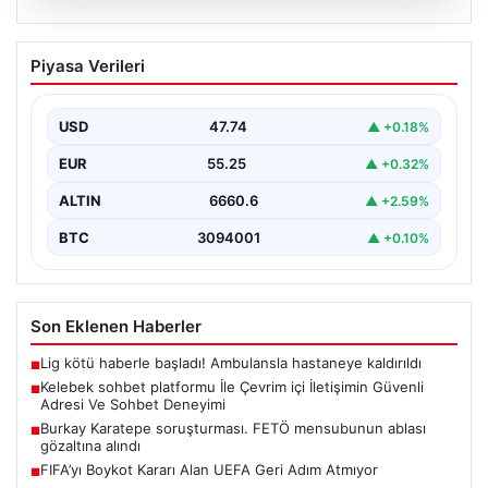
06.08.2026
FIFA’yı Boykot Kararı Alan UEFA Geri
Piyasa Verileri
Adım Atmıyor
Avrupa Futbol Federasyonları Birliği (UEFA), geçtiğimiz
günlerde gündeme gelen FIFA Başkanı Gianni
USD
47.74
▲ +0.18%
Infantino'nun Dünya…
EUR
55.25
▲ +0.32%
ALTIN
6660.6
▲ +2.59%
BTC
3094001
▲ +0.10%
Son Eklenen Haberler
Lig kötü haberle başladı! Ambulansla hastaneye kaldırıldı
■
Kelebek sohbet platformu İle Çevrim içi İletişimin Güvenli
■
Adresi Ve Sohbet Deneyimi
Burkay Karatepe soruşturması. FETÖ mensubunun ablası
■
gözaltına alındı
FIFA’yı Boykot Kararı Alan UEFA Geri Adım Atmıyor
■