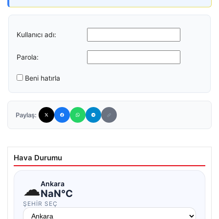
Kullanıcı adı:
Parola:
Beni hatırla
Paylaş:
Hava Durumu
☁
Ankara
NaN°C
ŞEHIR SEÇ