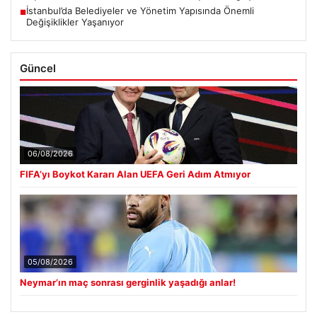
İstanbul’da Belediyeler ve Yönetim Yapısında Önemli
■
Değişiklikler Yaşanıyor
Güncel
06/08/2026
FIFA’yı Boykot Kararı Alan UEFA Geri Adım Atmıyor
05/08/2026
Neymar’ın maç sonrası gerginlik yaşadığı anlar!