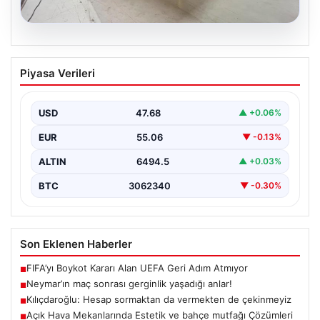
04.08.2026
Açık Hava Mekanlarında Estetik ve
Piyasa Verileri
bahçe mutfağı Çözümleri
Günümüz dünyasında bahçe yaşam alanları, konutların
en önemli bölümlerinden parçası durumuna ulaşmıştır.
USD
47.68
▲ +0.06%
Yeşille uyumlu…
EUR
55.06
▼ -0.13%
ALTIN
6494.5
▲ +0.03%
BTC
3062340
▼ -0.30%
Son Eklenen Haberler
FIFA’yı Boykot Kararı Alan UEFA Geri Adım Atmıyor
■
Neymar’ın maç sonrası gerginlik yaşadığı anlar!
■
Kılıçdaroğlu: Hesap sormaktan da vermekten de çekinmeyiz
■
Açık Hava Mekanlarında Estetik ve bahçe mutfağı Çözümleri
■