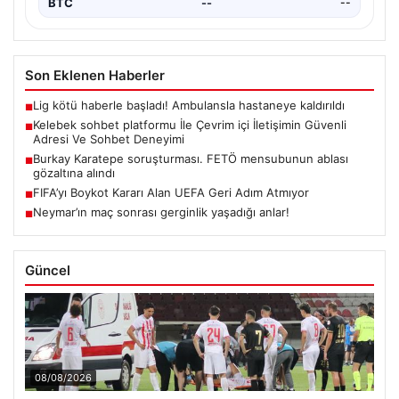
BTC
--
--
Son Eklenen Haberler
Lig kötü haberle başladı! Ambulansla hastaneye kaldırıldı
■
Kelebek sohbet platformu İle Çevrim içi İletişimin Güvenli
■
Adresi Ve Sohbet Deneyimi
Burkay Karatepe soruşturması. FETÖ mensubunun ablası
■
gözaltına alındı
FIFA’yı Boykot Kararı Alan UEFA Geri Adım Atmıyor
■
Neymar’ın maç sonrası gerginlik yaşadığı anlar!
■
Güncel
08/08/2026