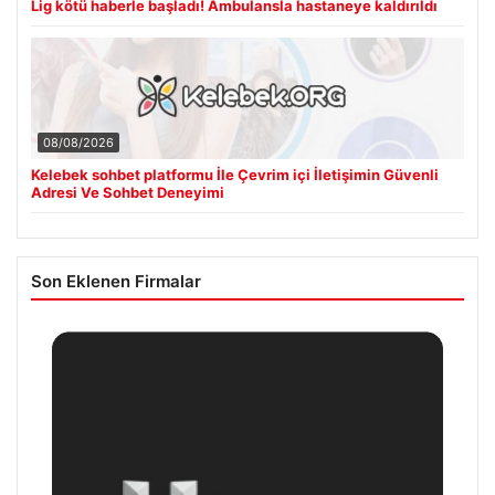
Lig kötü haberle başladı! Ambulansla hastaneye kaldırıldı
08/08/2026
Kelebek sohbet platformu İle Çevrim içi İletişimin Güvenli
Adresi Ve Sohbet Deneyimi
Son Eklenen Firmalar