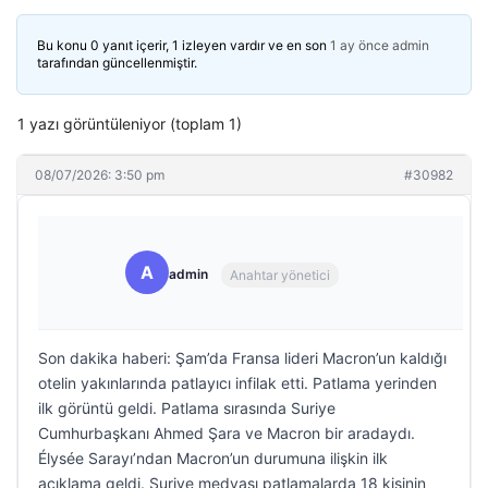
Bu konu 0 yanıt içerir, 1 izleyen vardır ve en son
1 ay önce
admin
tarafından güncellenmiştir.
1 yazı görüntüleniyor (toplam 1)
08/07/2026: 3:50 pm
#30982
A
admin
Anahtar yönetici
Son dakika haberi: Şam’da Fransa lideri Macron’un kaldığı
otelin yakınlarında patlayıcı infilak etti. Patlama yerinden
ilk görüntü geldi. Patlama sırasında Suriye
Cumhurbaşkanı Ahmed Şara ve Macron bir aradaydı.
Élysée Sarayı’ndan Macron’un durumuna ilişkin ilk
açıklama geldi. Suriye medyası patlamalarda 18 kişinin