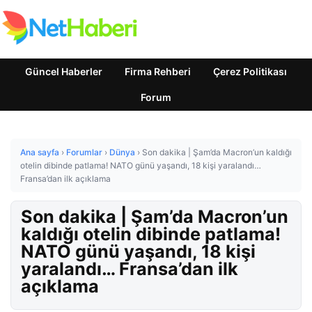
Güncel Haberler
Firma Rehberi
Çerez Politikası
Forum
Ana sayfa
›
Forumlar
›
Dünya
›
Son dakika | Şam’da Macron’un kaldığı
otelin dibinde patlama! NATO günü yaşandı, 18 kişi yaralandı…
Fransa’dan ilk açıklama
Son dakika | Şam’da Macron’un
kaldığı otelin dibinde patlama!
NATO günü yaşandı, 18 kişi
yaralandı… Fransa’dan ilk
açıklama