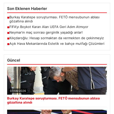
Son Eklenen Haberler
Burkay Karatepe soruşturması. FETÖ mensubunun ablası
■
gözaltına alındı
FIFA’yı Boykot Kararı Alan UEFA Geri Adım Atmıyor
■
Neymar’ın maç sonrası gerginlik yaşadığı anlar!
■
Kılıçdaroğlu: Hesap sormaktan da vermekten de çekinmeyiz
■
Açık Hava Mekanlarında Estetik ve bahçe mutfağı Çözümleri
■
Güncel
07/08/2026
Burkay Karatepe soruşturması. FETÖ mensubunun ablası
gözaltına alındı