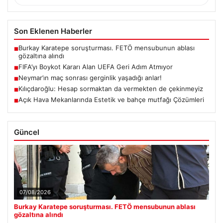
Son Eklenen Haberler
Burkay Karatepe soruşturması. FETÖ mensubunun ablası
■
gözaltına alındı
FIFA’yı Boykot Kararı Alan UEFA Geri Adım Atmıyor
■
Neymar’ın maç sonrası gerginlik yaşadığı anlar!
■
Kılıçdaroğlu: Hesap sormaktan da vermekten de çekinmeyiz
■
Açık Hava Mekanlarında Estetik ve bahçe mutfağı Çözümleri
■
Güncel
07/08/2026
Burkay Karatepe soruşturması. FETÖ mensubunun ablası
gözaltına alındı