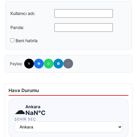
Kullanıcı adı:
Parola:
Beni hatırla
Paylaş:
Hava Durumu
☁
Ankara
NaN°C
ŞEHIR SEÇ