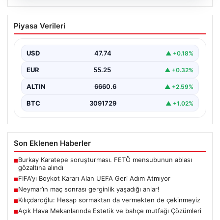
06.08.2026
FIFA’yı Boykot Kararı Alan UEFA Geri
Piyasa Verileri
Adım Atmıyor
Avrupa Futbol Federasyonları Birliği (UEFA), geçtiğimiz
günlerde gündeme gelen FIFA Başkanı Gianni
USD
47.74
▲ +0.18%
Infantino'nun Dünya…
EUR
55.25
▲ +0.32%
ALTIN
6660.6
▲ +2.59%
BTC
3091729
▲ +1.02%
Son Eklenen Haberler
Burkay Karatepe soruşturması. FETÖ mensubunun ablası
■
gözaltına alındı
FIFA’yı Boykot Kararı Alan UEFA Geri Adım Atmıyor
■
Neymar’ın maç sonrası gerginlik yaşadığı anlar!
■
Kılıçdaroğlu: Hesap sormaktan da vermekten de çekinmeyiz
■
Açık Hava Mekanlarında Estetik ve bahçe mutfağı Çözümleri
■