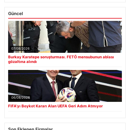
Güncel
07/08/2026
Burkay Karatepe soruşturması. FETÖ mensubunun ablası
gözaltına alındı
06/08/2026
FIFA’yı Boykot Kararı Alan UEFA Geri Adım Atmıyor
Son Eklenen Firmalar