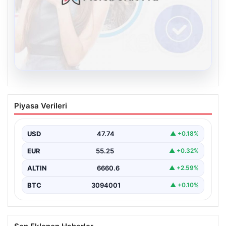
07.08.2026
Burkay Karatepe soruşturması. FETÖ
Piyasa Verileri
mensubunun ablası gözaltına alındı
USD
47.74
▲ +0.18%
EUR
55.25
▲ +0.32%
ALTIN
6660.6
▲ +2.59%
BTC
3094001
▲ +0.10%
Son Eklenen Haberler
Lig kötü haberle başladı! Ambulansla hastaneye kaldırıldı
■
Kelebek sohbet platformu İle Çevrim içi İletişimin Güvenli
■
Adresi Ve Sohbet Deneyimi