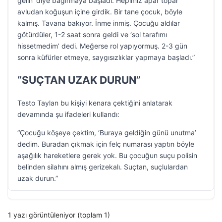
gelin’ diye bağırmaya başladı. Hepimiz apar topar
avludan koğuşun içine girdik. Bir tane çocuk, böyle
kalmış. Tavana bakıyor. İnme inmiş. Çocuğu aldılar
götürdüler, 1-2 saat sonra geldi ve ‘sol tarafımı
hissetmedim’ dedi. Meğerse rol yapıyormuş. 2-3 gün
sonra küfürler etmeye, saygısızlıklar yapmaya başladı.”
“SUÇTAN UZAK DURUN”
Testo Taylan bu kişiyi kenara çektiğini anlatarak
devamında şu ifadeleri kullandı:
“Çocuğu köşeye çektim, ‘Buraya geldiğin günü unutma’
dedim. Buradan çıkmak için felç numarası yaptın böyle
aşağılık hareketlere gerek yok. Bu çocuğun suçu polisin
belinden silahını almış gerizekalı. Suçtan, suçlulardan
uzak durun.”
1 yazı görüntüleniyor (toplam 1)