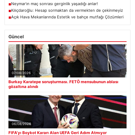
Neymar’ın maç sonrası gerginlik yaşadığı anlar!
■
Kılıçdaroğlu: Hesap sormaktan da vermekten de çekinmeyiz
■
Açık Hava Mekanlarında Estetik ve bahçe mutfağı Çözümleri
■
Güncel
07/08/2026
Burkay Karatepe soruşturması. FETÖ mensubunun ablası
gözaltına alındı
06/08/2026
FIFA’yı Boykot Kararı Alan UEFA Geri Adım Atmıyor