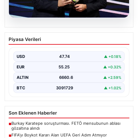
06.08.2026
FIFA’yı Boykot Kararı Alan UEFA Geri
Piyasa Verileri
Adım Atmıyor
Avrupa Futbol Federasyonları Birliği (UEFA), geçtiğimiz
günlerde gündeme gelen FIFA Başkanı Gianni
USD
47.74
▲ +0.18%
Infantino'nun Dünya…
EUR
55.25
▲ +0.32%
ALTIN
6660.6
▲ +2.59%
BTC
3091729
▲ +1.02%
Son Eklenen Haberler
Burkay Karatepe soruşturması. FETÖ mensubunun ablası
■
gözaltına alındı
FIFA’yı Boykot Kararı Alan UEFA Geri Adım Atmıyor
■