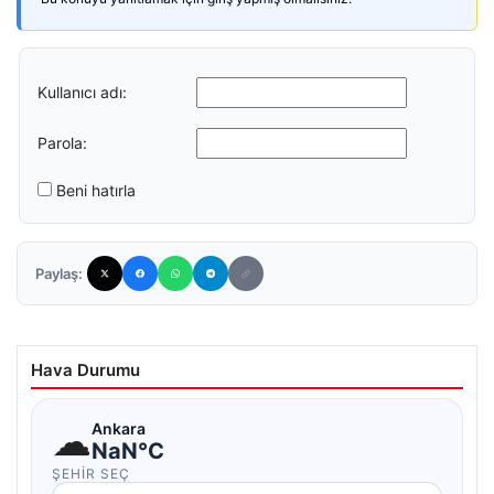
Kullanıcı adı:
Parola:
Beni hatırla
Paylaş:
Hava Durumu
☁
Ankara
NaN°C
ŞEHIR SEÇ