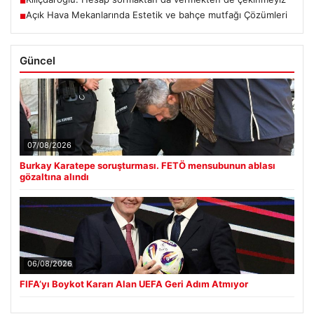
■
Açık Hava Mekanlarında Estetik ve bahçe mutfağı Çözümleri
■
Güncel
07/08/2026
Burkay Karatepe soruşturması. FETÖ mensubunun ablası
gözaltına alındı
06/08/2026
FIFA’yı Boykot Kararı Alan UEFA Geri Adım Atmıyor