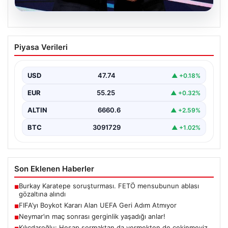
06.08.2026
FIFA’yı Boykot Kararı Alan UEFA Geri
Piyasa Verileri
Adım Atmıyor
Avrupa Futbol Federasyonları Birliği (UEFA), geçtiğimiz
günlerde gündeme gelen FIFA Başkanı Gianni
USD
47.74
▲ +0.18%
Infantino'nun Dünya…
EUR
55.25
▲ +0.32%
ALTIN
6660.6
▲ +2.59%
BTC
3091729
▲ +1.02%
Son Eklenen Haberler
Burkay Karatepe soruşturması. FETÖ mensubunun ablası
■
gözaltına alındı
FIFA’yı Boykot Kararı Alan UEFA Geri Adım Atmıyor
■
Neymar’ın maç sonrası gerginlik yaşadığı anlar!
■
Kılıçdaroğlu: Hesap sormaktan da vermekten de çekinmeyiz