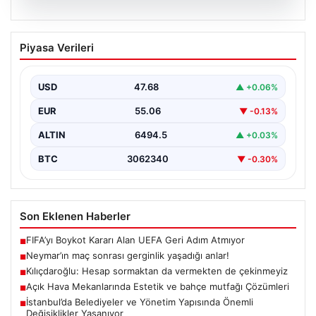
05.08.2026
Neymar’ın maç sonrası gerginlik
Piyasa Verileri
yaşadığı anlar!
USD
47.68
▲ +0.06%
EUR
55.06
▼ -0.13%
ALTIN
6494.5
▲ +0.03%
BTC
3062340
▼ -0.30%
Son Eklenen Haberler
FIFA’yı Boykot Kararı Alan UEFA Geri Adım Atmıyor
■
Neymar’ın maç sonrası gerginlik yaşadığı anlar!
■
Kılıçdaroğlu: Hesap sormaktan da vermekten de çekinmeyiz
■
Açık Hava Mekanlarında Estetik ve bahçe mutfağı Çözümleri
■
İstanbul’da Belediyeler ve Yönetim Yapısında Önemli
■
Değişiklikler Yaşanıyor