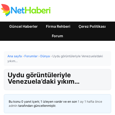
Güncel Haberler
Firma Rehberi
Çerez Politikası
Forum
Ana sayfa
›
Forumlar
›
Dünya
›
Uydu görüntüleriyle Venezuela’daki
yıkım…
Uydu görüntüleriyle
Venezuela’daki yıkım…
Bu konu 0 yanıt içerir, 1 izleyen vardır ve en son
1 ay 1 hafta önce
admin
tarafından güncellenmiştir.