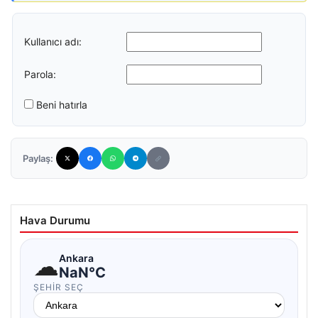
Kullanıcı adı:
Parola:
Beni hatırla
Paylaş:
Hava Durumu
☁
Ankara
NaN°C
ŞEHIR SEÇ