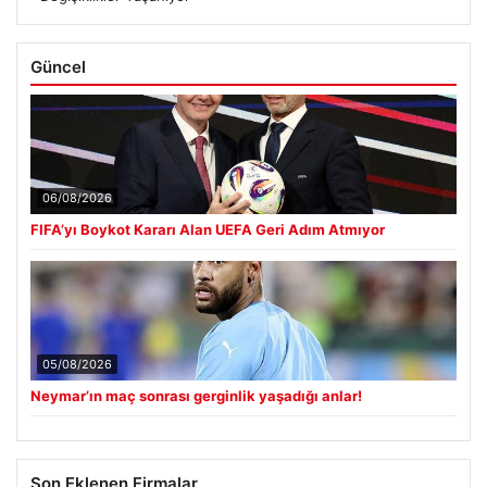
Güncel
06/08/2026
FIFA’yı Boykot Kararı Alan UEFA Geri Adım Atmıyor
05/08/2026
Neymar’ın maç sonrası gerginlik yaşadığı anlar!
Son Eklenen Firmalar