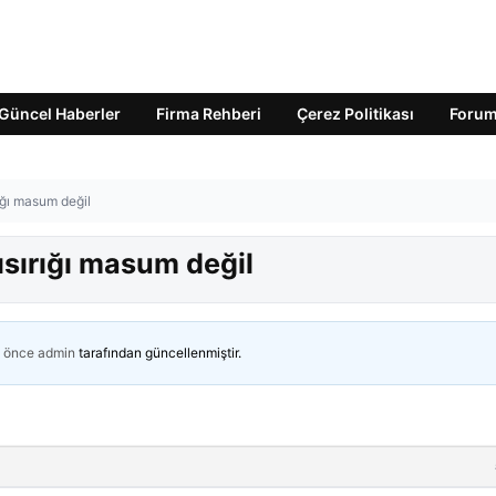
Güncel Haberler
Firma Rehberi
Çerez Politikası
Foru
ığı masum değil
ısırığı masum değil
n önce
admin
tarafından güncellenmiştir.