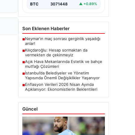
BTC
3071448
▲ +0.89%
Son Eklenen Haberler
Neymar’ın maç sonrası gerginlik yaşadığı
■
anlar!
Kılıçdaroğlu: Hesap sormaktan da
■
vermekten de çekinmeyiz
Açık Hava Mekanlarında Estetik ve bahçe
■
mutfağı Çözümleri
İstanbul’da Belediyeler ve Yönetim
■
Yapısında Önemli Değişiklikler Yaşanıyor
Enflasyon Verileri 2026 Nisan Ayında
■
Açıklanıyor: Ekonomistlerin Beklentileri
Güncel