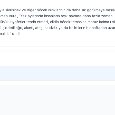
yla sivrisinek ve diğer böcek ısırıklarının da daha sık görülmeye başla
sman Vural, “Yaz aylarında insanların açık havada daha fazla zaman
üşük kıyafetler tercih etmesi, cildin böcek temasına maruz kalma risk
 şiddetli ağrı, akıntı, ateş, halsizlik ya da belirtilerin bir haftadan uzu
alıdır” dedi.