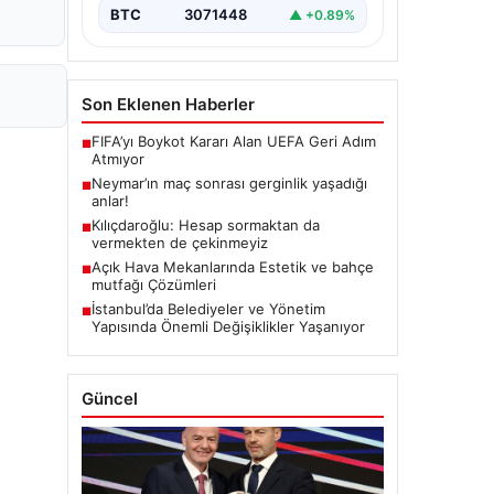
BTC
3071448
▲ +0.89%
Son Eklenen Haberler
FIFA’yı Boykot Kararı Alan UEFA Geri Adım
■
Atmıyor
Neymar’ın maç sonrası gerginlik yaşadığı
■
anlar!
Kılıçdaroğlu: Hesap sormaktan da
■
vermekten de çekinmeyiz
Açık Hava Mekanlarında Estetik ve bahçe
■
mutfağı Çözümleri
İstanbul’da Belediyeler ve Yönetim
■
Yapısında Önemli Değişiklikler Yaşanıyor
Güncel