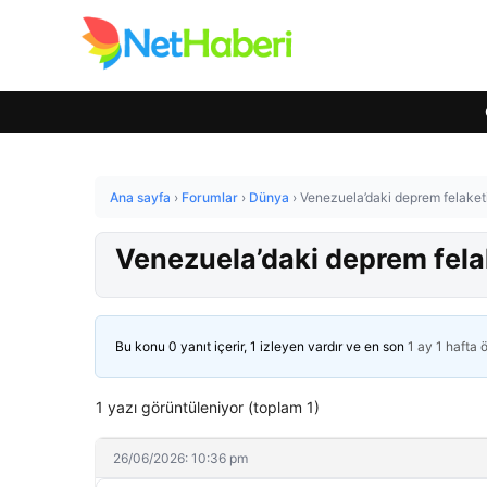
Ana sayfa
›
Forumlar
›
Dünya
›
Venezuela’daki deprem felaket
Venezuela’daki deprem fela
Bu konu 0 yanıt içerir, 1 izleyen vardır ve en son
1 ay 1 hafta 
1 yazı görüntüleniyor (toplam 1)
26/06/2026: 10:36 pm