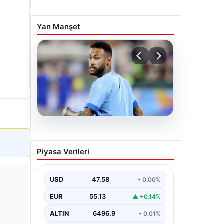
Yan Manşet
05.08.2026
Neymar’ın maç sonrası
Piyasa Verileri
gerginlik yaşadığı anlar!
USD
47.58
• 0.00%
EUR
55.13
▲ +0.14%
ALTIN
6496.9
• 0.01%