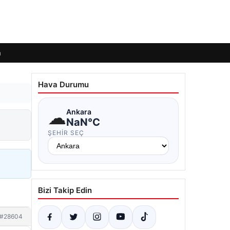
m
Hava Durumu
☁
Ankara
NaN°C
ŞEHIR SEÇ
Bizi Takip Edin
#28604