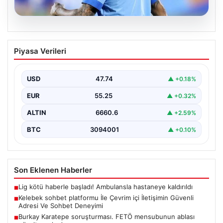
05.08.2026
Neymar’ın maç sonrası gerginlik
Piyasa Verileri
yaşadığı anlar!
USD
47.74
▲ +0.18%
EUR
55.25
▲ +0.32%
ALTIN
6660.6
▲ +2.59%
BTC
3094001
▲ +0.10%
Son Eklenen Haberler
Lig kötü haberle başladı! Ambulansla hastaneye kaldırıldı
■
Kelebek sohbet platformu İle Çevrim içi İletişimin Güvenli
■
Adresi Ve Sohbet Deneyimi
Burkay Karatepe soruşturması. FETÖ mensubunun ablası
■