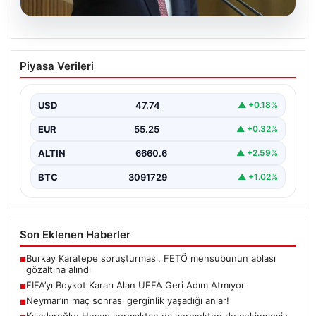
05.08.2026
Kılıçdaroğlu: Hesap sormaktan da
Piyasa Verileri
vermekten de çekinmeyiz
{“title”: “Kılıçdaroğlu: Hesap sormaktan da vermekten
de çekinmeyiz”, “content”: “ Cumhuriyet Halk Partisi
USD
47.74
▲ +0.18%
(CHP)…
EUR
55.25
▲ +0.32%
ALTIN
6660.6
▲ +2.59%
BTC
3091729
▲ +1.02%
Son Eklenen Haberler
Burkay Karatepe soruşturması. FETÖ mensubunun ablası
■
gözaltına alındı
FIFA’yı Boykot Kararı Alan UEFA Geri Adım Atmıyor
■
Neymar’ın maç sonrası gerginlik yaşadığı anlar!
■
Kılıçdaroğlu: Hesap sormaktan da vermekten de çekinmeyiz