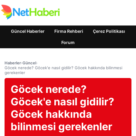
Güncel Haberler
Firma Rehberi
Çerez Politikası
Forum
Haberler
›
Güncel
›
Göcek nerede? Göcek'e nasıl gidilir? Göcek hakkında bilinmesi
gerekenler
Göcek nerede?
Göcek'e nasıl gidilir?
Göcek hakkında
bilinmesi gerekenler