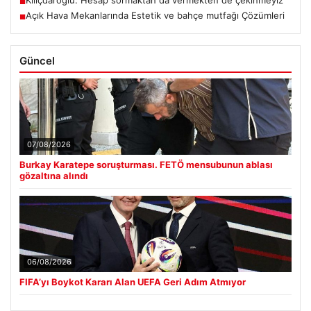
■
Açık Hava Mekanlarında Estetik ve bahçe mutfağı Çözümleri
■
Güncel
07/08/2026
Burkay Karatepe soruşturması. FETÖ mensubunun ablası
gözaltına alındı
06/08/2026
FIFA’yı Boykot Kararı Alan UEFA Geri Adım Atmıyor