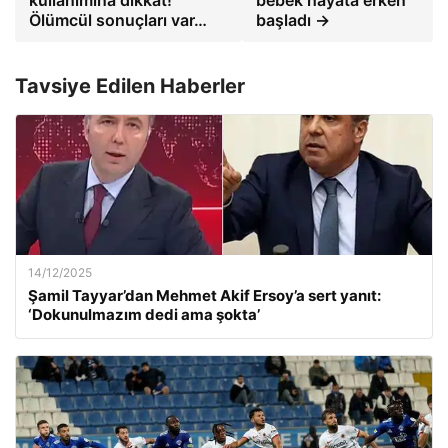
kullanımına dikkat!
bebek hayata erken
Ölümcül sonuçları var…
başladı →
Tavsiye Edilen Haberler
14/12/2025
Şamil Tayyar’dan Mehmet Akif Ersoy’a sert yanıt:
‘Dokunulmazım dedi ama şokta’