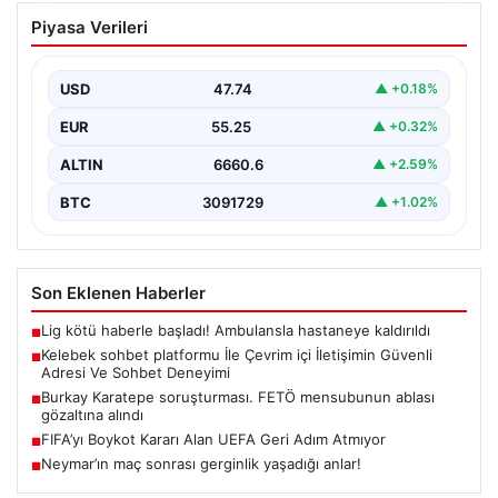
FIFA’yı Boykot Kararı Alan UEFA Geri
Piyasa Verileri
Adım Atmıyor
Avrupa Futbol Federasyonları Birliği (UEFA), geçtiğimiz
günlerde gündeme gelen FIFA Başkanı Gianni
USD
47.74
▲ +0.18%
Infantino’nun Dünya…
EUR
55.25
▲ +0.32%
ALTIN
6660.6
▲ +2.59%
BTC
3091729
▲ +1.02%
Son Eklenen Haberler
Lig kötü haberle başladı! Ambulansla hastaneye kaldırıldı
■
Kelebek sohbet platformu İle Çevrim içi İletişimin Güvenli
■
Adresi Ve Sohbet Deneyimi
Burkay Karatepe soruşturması. FETÖ mensubunun ablası
■
gözaltına alındı
FIFA’yı Boykot Kararı Alan UEFA Geri Adım Atmıyor
■
Neymar’ın maç sonrası gerginlik yaşadığı anlar!
■