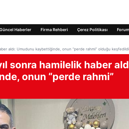
Güncel Haberler
Firma Rehberi
Çerez Politikası
Foru
haber aldı: Umudunu kaybettiğinde, onun “perde rahmi” olduğu keşfedild
l sonra hamilelik haber ald
nde, onun “perde rahmi”