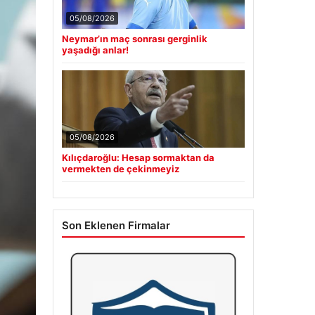
05/08/2026
Neymar’ın maç sonrası gerginlik
yaşadığı anlar!
05/08/2026
Kılıçdaroğlu: Hesap sormaktan da
vermekten de çekinmeyiz
Son Eklenen Firmalar