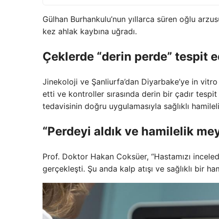
Gülhan Burhankulu’nun yıllarca süren oğlu arzusu,
kez ahlak kaybına uğradı.
Çeklerde “derin perde” tespit e
Jinekoloji ve Şanliurfa’dan Diyarbake’ye in v
etti ve kontroller sırasında derin bir çadır tespi
tedavisinin doğru uygulamasıyla sağlıklı hamile
“Perdeyi aldık ve hamilelik me
Prof. Doktor Hakan Coksüer, “Hastamızı inceledik
gerçekleşti. Şu anda kalp atışı ve sağlıklı bir ham