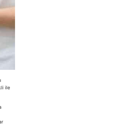
ı
i ile
a
ar