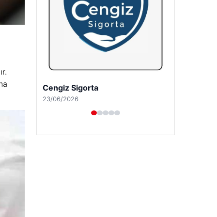
r.
na
Hastaş Beton
26/05/2026