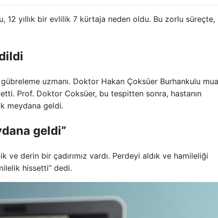
 12 yıllık bir evlilik 7 kürtaja neden oldu. Bu zorlu süreçte,
dildi
itro gübreleme uzmanı. Doktor Hakan Çoksüer Burhankulu mu
t etti. Prof. Doktor Coksüer, bu tespitten sonra, hastanın
lik meydana geldi.
ydana geldi”
 ve derin bir çadırımız vardı. Perdeyi aldık ve hamileliği
ilelik hissetti” dedi.