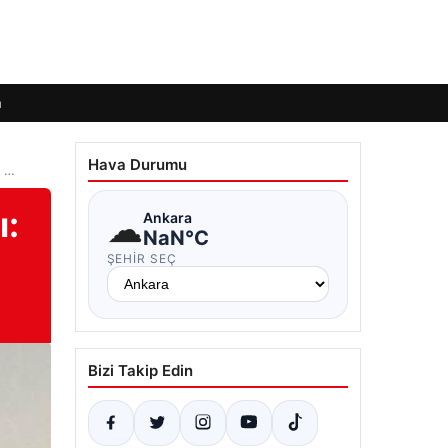
m
Hava Durumu
i …
ı:
☁
Ankara
NaN°C
ŞEHIR SEÇ
Bizi Takip Edin