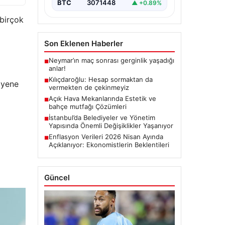
BTC
3071448
▲ +0.89%
 birçok
Son Eklenen Haberler
Neymar’ın maç sonrası gerginlik yaşadığı
■
anlar!
Kılıçdaroğlu: Hesap sormaktan da
■
ayene
vermekten de çekinmeyiz
Açık Hava Mekanlarında Estetik ve
■
bahçe mutfağı Çözümleri
İstanbul’da Belediyeler ve Yönetim
■
Yapısında Önemli Değişiklikler Yaşanıyor
Enflasyon Verileri 2026 Nisan Ayında
■
Açıklanıyor: Ekonomistlerin Beklentileri
Güncel