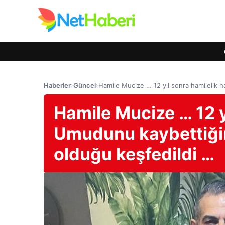
Haberler
›
Güncel
›
Hamile Mucize … 12 yıl sonra hamilelik 
Hamile Mucize … 12 yı
Umudunu kaybettiği
olduğu keşfedildi …