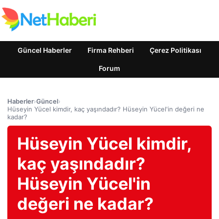
Güncel Haberler
Firma Rehberi
Çerez Politikası
Forum
Haberler
›
Güncel
›
Hüseyin Yücel kimdir, kaç yaşındadır? Hüseyin Yücel'in değeri ne
kadar?
Hüseyin Yücel kimdir,
kaç yaşındadır?
Hüseyin Yücel'in
değeri ne kadar?