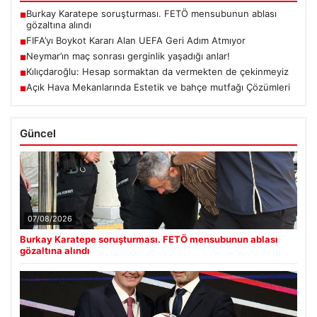
Burkay Karatepe soruşturması. FETÖ mensubunun ablası
■
gözaltına alındı
FIFA’yı Boykot Kararı Alan UEFA Geri Adım Atmıyor
■
Neymar’ın maç sonrası gerginlik yaşadığı anlar!
■
Kılıçdaroğlu: Hesap sormaktan da vermekten de çekinmeyiz
■
Açık Hava Mekanlarında Estetik ve bahçe mutfağı Çözümleri
■
Güncel
07/08/2026
Burkay Karatepe soruşturması. FETÖ mensubunun ablası
gözaltına alındı