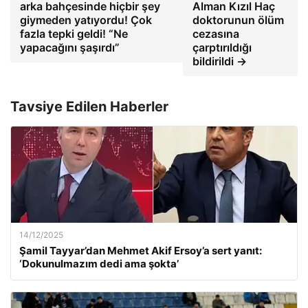
arka bahçesinde hiçbir şey
Alman Kızıl Haç
giymeden yatıyordu! Çok
doktorunun ölüm
fazla tepki geldi! “Ne
cezasına
yapacağını şaşırdı”
çarptırıldığı
bildirildi →
Tavsiye Edilen Haberler
14/12/2025
Şamil Tayyar’dan Mehmet Akif Ersoy’a sert yanıt:
‘Dokunulmazım dedi ama şokta’