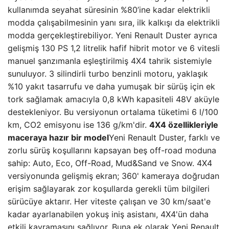
kullanımda seyahat süresinin %80’ine kadar elektrikli
modda çalışabilmesinin yanı sıra, ilk kalkışı da elektrikli
modda gerçekleştirebiliyor. Yeni Renault Duster ayrıca
gelişmiş 130 PS 1,2 litrelik hafif hibrit motor ve 6 vitesli
manuel şanzımanla eşleştirilmiş 4X4 tahrik sistemiyle
sunuluyor. 3 silindirli turbo benzinli motoru, yaklaşık
%10 yakıt tasarrufu ve daha yumuşak bir sürüş için ek
tork sağlamak amacıyla 0,8 kWh kapasiteli 48V aküyle
destekleniyor. Bu versiyonun ortalama tüketimi 6 l/100
km, CO2 emisyonu ise 136 g/km'dir.
4X4 özellikleriyle
maceraya hazır bir model
Yeni Renault Duster, farklı ve
zorlu sürüş koşullarını kapsayan beş off-road moduna
sahip: Auto, Eco, Off-Road, Mud&Sand ve Snow. 4X4
versiyonunda gelişmiş ekran; 360' kameraya doğrudan
erişim sağlayarak zor koşullarda gerekli tüm bilgileri
sürücüye aktarır. Her viteste çalışan ve 30 km/saat'e
kadar ayarlanabilen yokuş iniş asistanı, 4X4'ün daha
etkili kavramasını sağlıyor. Buna ek olarak Yeni Renault