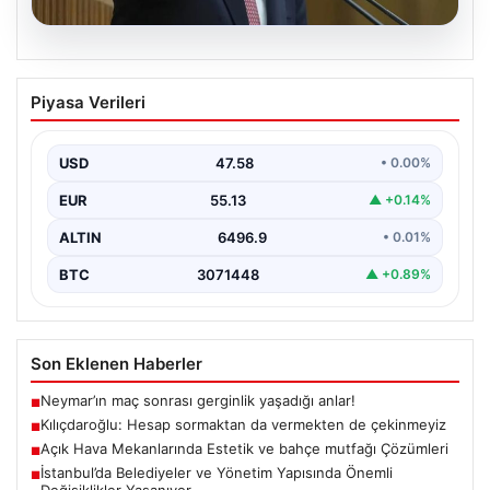
05.08.2026
Kılıçdaroğlu: Hesap sormaktan da
Piyasa Verileri
vermekten de çekinmeyiz
{“title”: “Kılıçdaroğlu: Hesap sormaktan da vermekten
de çekinmeyiz”, “content”: “ Cumhuriyet Halk Partisi
USD
47.58
• 0.00%
(CHP)…
EUR
55.13
▲ +0.14%
ALTIN
6496.9
• 0.01%
BTC
3071448
▲ +0.89%
Son Eklenen Haberler
Neymar’ın maç sonrası gerginlik yaşadığı anlar!
■
Kılıçdaroğlu: Hesap sormaktan da vermekten de çekinmeyiz
■
Açık Hava Mekanlarında Estetik ve bahçe mutfağı Çözümleri
■
İstanbul’da Belediyeler ve Yönetim Yapısında Önemli
■
Değişiklikler Yaşanıyor