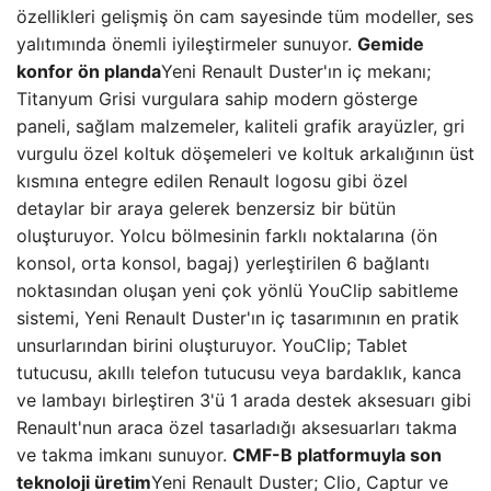
özellikleri gelişmiş ön cam sayesinde tüm modeller, ses
yalıtımında önemli iyileştirmeler sunuyor.
Gemide
konfor ön planda
Yeni Renault Duster'ın iç mekanı;
Titanyum Grisi vurgulara sahip modern gösterge
paneli, sağlam malzemeler, kaliteli grafik arayüzler, gri
vurgulu özel koltuk döşemeleri ve koltuk arkalığının üst
kısmına entegre edilen Renault logosu gibi özel
detaylar bir araya gelerek benzersiz bir bütün
oluşturuyor. Yolcu bölmesinin farklı noktalarına (ön
konsol, orta konsol, bagaj) yerleştirilen 6 bağlantı
noktasından oluşan yeni çok yönlü YouClip sabitleme
sistemi, Yeni Renault Duster'ın iç tasarımının en pratik
unsurlarından birini oluşturuyor. YouClip; Tablet
tutucusu, akıllı telefon tutucusu veya bardaklık, kanca
ve lambayı birleştiren 3'ü 1 arada destek aksesuarı gibi
Renault'nun araca özel tasarladığı aksesuarları takma
ve takma imkanı sunuyor.
CMF-B platformuyla son
teknoloji üretim
Yeni Renault Duster; Clio, Captur ve