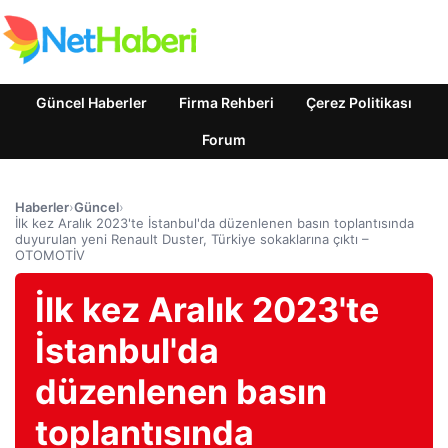
Güncel Haberler
Firma Rehberi
Çerez Politikası
Forum
Haberler
›
Güncel
›
İlk kez Aralık 2023'te İstanbul'da düzenlenen basın toplantısında
duyurulan yeni Renault Duster, Türkiye sokaklarına çıktı –
OTOMOTİV
İlk kez Aralık 2023'te
İstanbul'da
düzenlenen basın
toplantısında