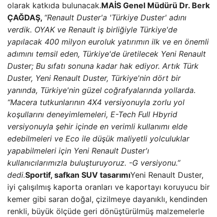
olarak katkıda bulunacak.
MAİS Genel Müdürü Dr. Berk
ÇAĞDAŞ,
“Renault Duster'a 'Türkiye Duster' adını
verdik. OYAK ve Renault iş birliğiyle Türkiye'de
yapılacak 400 milyon euroluk yatırımın ilk ve en önemli
adımını temsil eden, Türkiye'de üretilecek Yeni Renault
Duster; Bu sıfatı sonuna kadar hak ediyor. Artık Türk
Duster, Yeni Renault Duster, Türkiye'nin dört bir
yanında, Türkiye'nin güzel coğrafyalarında yollarda.
“Macera tutkunlarının 4X4 versiyonuyla zorlu yol
koşullarını deneyimlemeleri, E-Tech Full Hbyrid
versiyonuyla şehir içinde en verimli kullanımı elde
edebilmeleri ve Eco ile düşük maliyetli yolculuklar
yapabilmeleri için Yeni Renault Duster'ı
kullanıcılarımızla buluşturuyoruz. -G versiyonu.”
dedi.
Sportif, safkan SUV tasarımı
Yeni Renault Duster,
iyi çalışılmış kaporta oranları ve kaportayı koruyucu bir
kemer gibi saran doğal, çizilmeye dayanıklı, kendinden
renkli, büyük ölçüde geri dönüştürülmüş malzemelerle