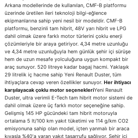
Arkana modellerinde de kullanılan, CMF-B platformu
üzerinde üretilen ileri teknoloji bilgi-eğlence
ekipmanlarına sahip yeni nesil bir modeldir. CMF-B
platformu, benzinli tam hibrit, 48V yarı hibrit ve LPG
dahil olmak üzere farklı motor türlerini çoklu enerji
çözümleriyle bir araya getiriyor. 4,34 metre uzunluğu
ve 4,34 metre uzunluğuyla hem günlük şehir içi sürüşe
hem de uzun mesafe yolculuğuna uygun kompakt bir
araç sunuyor. 520 litreye kadar bagaj hacmi. Yaklaşık
29 litrelik iç hacme sahip Yeni Renault Duster, tüm
ihtiyaçlara cevap veren özellikler sunuyor.
Her ihtiyacı
karşılayacak çoklu motor seçenekleri
Yeni Renault
Duster, ultra verimli E-Tech tam hibrit motor sistemi de
dahil olmak üzere üç farklı motor seçeneğine sahip.
Gelişmiş 145 HP gücündeki tam hibrit motoruyla
ortalama 5 lt/100 km yakıt tüketimi ve 114 g/km CO2
emisyonuna sahip olan model, içten yanmalı bir araca
kıyasla %40'a varan yakıt tasarrufu sağlıyor. Şehir içi