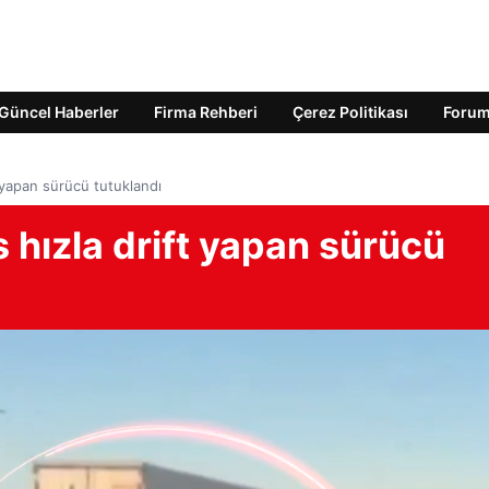
Güncel Haberler
Firma Rehberi
Çerez Politikası
Foru
t yapan sürücü tutuklandı
 hızla drift yapan sürücü