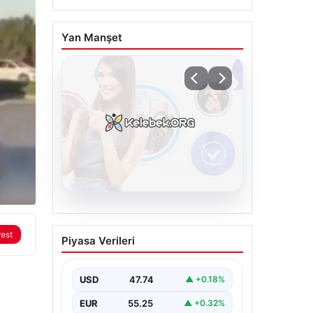
Yan Manşet
08.08.2026
Kelebek sohbet
rest
Piyasa Verileri
platformu İle Çevrim içi
İletişimin Güvenli Adresi
Ve Sohbet Deneyimi
USD
47.74
▲ +0.18%
Dijital ortamında kullanıcıların
EUR
55.25
▲ +0.32%
güvenli bir şekilde bağlantı