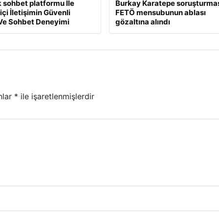
 sohbet platformu İle
Burkay Karatepe soruşturmas
çi İletişimin Güvenli
FETÖ mensubunun ablası
Ve Sohbet Deneyimi
gözaltına alındı
nlar
*
ile işaretlenmişlerdir