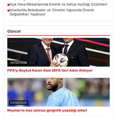
Açık Hava Mekanlarında Estetik ve bahçe mutfağı Çözümleri
■
İstanbul’da Belediyeler ve Yönetim Yapısında Önemli
■
Değişiklikler Yaşanıyor
Güncel
06/08/2026
FIFA’yı Boykot Kararı Alan UEFA Geri Adım Atmıyor
05/08/2026
Neymar’ın maç sonrası gerginlik yaşadığı anlar!