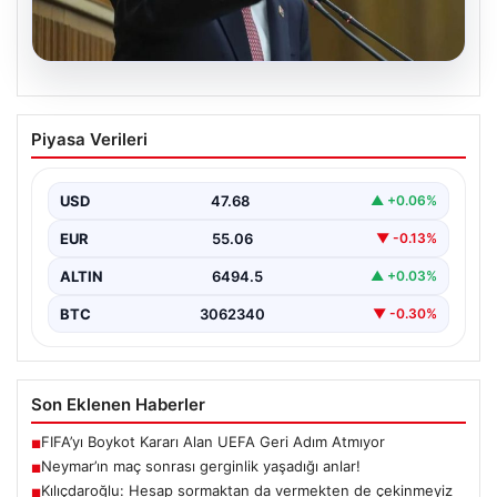
05.08.2026
Kılıçdaroğlu: Hesap sormaktan da
Piyasa Verileri
vermekten de çekinmeyiz
{“title”: “Kılıçdaroğlu: Hesap sormaktan da vermekten
de çekinmeyiz”, “content”: “ Cumhuriyet Halk Partisi
USD
47.68
▲ +0.06%
(CHP)…
EUR
55.06
▼ -0.13%
ALTIN
6494.5
▲ +0.03%
BTC
3062340
▼ -0.30%
Son Eklenen Haberler
FIFA’yı Boykot Kararı Alan UEFA Geri Adım Atmıyor
■
Neymar’ın maç sonrası gerginlik yaşadığı anlar!
■
Kılıçdaroğlu: Hesap sormaktan da vermekten de çekinmeyiz
■