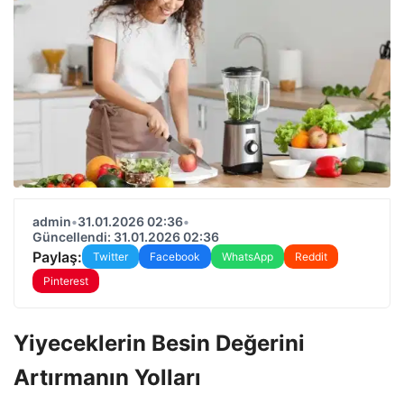
admin
•
31.01.2026 02:36
•
Güncellendi: 31.01.2026 02:36
Paylaş:
Twitter
Facebook
WhatsApp
Reddit
Pinterest
Yiyeceklerin Besin Değerini
Artırmanın Yolları