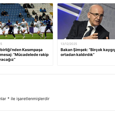
25
13/12/2025
birliği’nden Kasımpaşa
Bakan Şimşek: “Birçok kaygı
 mesaj: “Mücadelede rakip
ortadan kaldırdık”
yacağız”
nlar
*
ile işaretlenmişlerdir