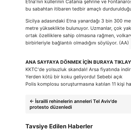
Etna'nın küllerinin Catania şehrine ve Fontanaro
bu sabahtan itibaren tedbir amaçlı durdurulduğun
Sicilya adasındaki Etna yanardağı 3 bin 300 me
metre yükseklikte bulunuyor. Uzmanlar, çok yak
ortak özelliklere sahip olmasına rağmen, volkani
birbirleriyle bağlantılı olmadığını söylüyor. (AA)
ANA SAYFAYA DÖNMEK İÇİN BURAYA TIKLAY
KKTC'de yolsuzluk skandalı! Arsa fiyatında indiri
Yerden kötü bir koku geliyordu! Sebebi açık
Polis komplosu soruşturmasına katılan 11 kişi h
← İsrailli rehinelerin anneleri Tel Aviv'de
protesto düzenledi
Tavsiye Edilen Haberler