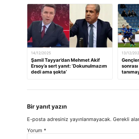
14/12/2025
13/12/20
Şamil Tayyar’dan Mehmet Akif
Gençler
Ersoy’a sert yanıt: ‘Dokunulmazım
sonrası
dedi ama şokta’
tanıma
Bir yanıt yazın
E-posta adresiniz yayınlanmayacak.
Gerekli ala
Yorum
*