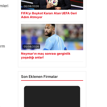
mleri
06/08/2026
FIFA’yı Boykot Kararı Alan UEFA Geri
Adım Atmıyor
arm
05/08/2026
Neymar’ın maç sonrası gerginlik
yaşadığı anlar!
Son Eklenen Firmalar