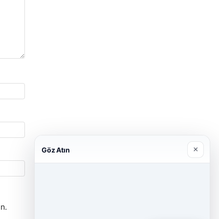
×
Göz Atın
n.