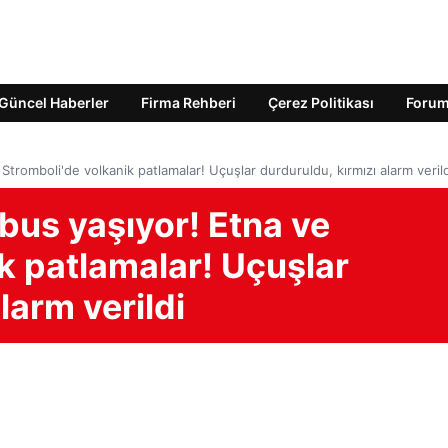
Güncel Haberler
Firma Rehberi
Çerez Politikası
Foru
 Stromboli'de volkanik patlamalar! Uçuşlar durduruldu, kırmızı alarm veril
abus yaşıyor! Etna ve
k patlamalar! Uçuşlar
larm verildi