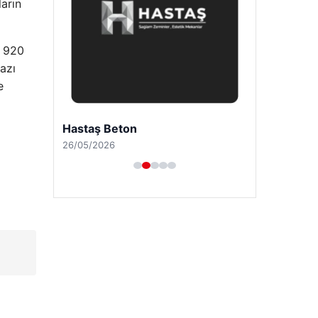
ların
n 920
azı
e
Hastaş Beton
26/05/2026