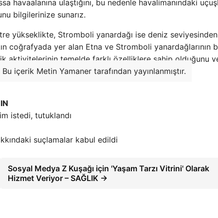
ssa havaalanına ulaştığını, bu nedenle havalimanındaki uçuş
u bilgilerinize sunarız.
tre yükseklikte, Stromboli yanardağı ise deniz seviyesinde
ın coğrafyada yer alan Etna ve Stromboli yanardağlarının b
k aktivitelerinin temelde farklı özelliklere sahip olduğunu v
Bu içerik Metin Yamaner tarafından yayınlanmıştır.
IN
m istedi, tutuklandı
akkındaki suçlamalar kabul edildi
Sosyal Medya Z Kuşağı için 'Yaşam Tarzı Vitrini' Olarak
Hizmet Veriyor – SAĞLIK →