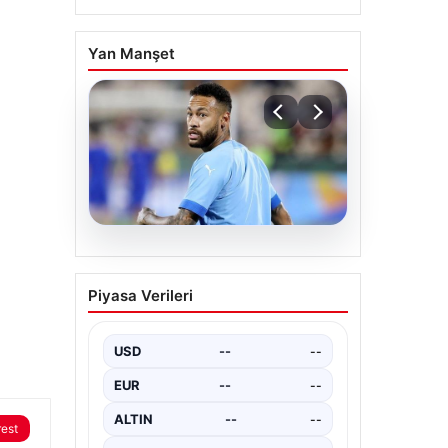
Yan Manşet
05.08.2026
Neymar’ın maç sonrası
Piyasa Verileri
gerginlik yaşadığı anlar!
USD
--
--
EUR
--
--
ALTIN
--
--
rest