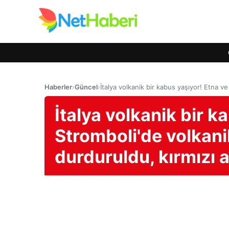
Haberler
›
Güncel
›
İtalya volkanik bir kabus yaşıyor! Etna ve
İtalya volkanik bir k
Stromboli'de volkani
durduruldu, kırmızı a