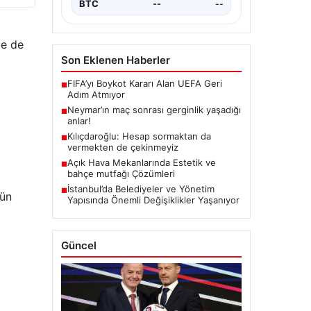
BTC
--
--
de de
Son Eklenen Haberler
FIFA’yı Boykot Kararı Alan UEFA Geri
■
Adım Atmıyor
Neymar’ın maç sonrası gerginlik yaşadığı
■
anlar!
Kılıçdaroğlu: Hesap sormaktan da
■
vermekten de çekinmeyiz
Açık Hava Mekanlarında Estetik ve
■
bahçe mutfağı Çözümleri
İstanbul’da Belediyeler ve Yönetim
■
lün
Yapısında Önemli Değişiklikler Yaşanıyor
Güncel