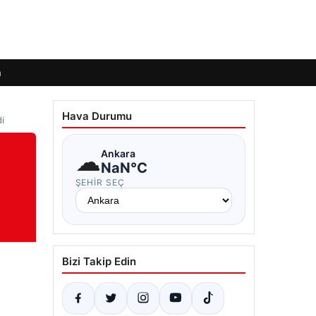
m
Hava Durumu
di
☁
Ankara
NaN°C
ŞEHIR SEÇ
Bizi Takip Edin