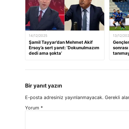
14/12/2025
13/12/20
Şamil Tayyar’dan Mehmet Akif
Gençler
Ersoy’a sert yanıt: ‘Dokunulmazım
sonrası
dedi ama şokta’
tanıma
Bir yanıt yazın
E-posta adresiniz yayınlanmayacak.
Gerekli ala
Yorum
*