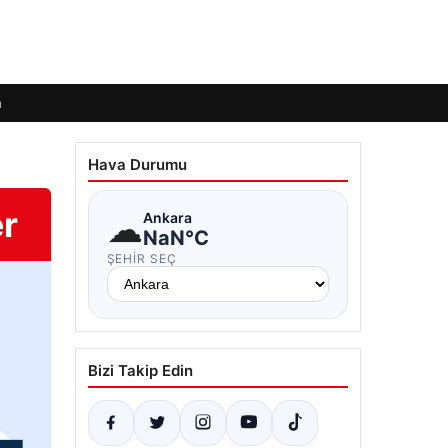
m
Hava Durumu
er
☁
Ankara
NaN°C
ŞEHIR SEÇ
Bizi Takip Edin