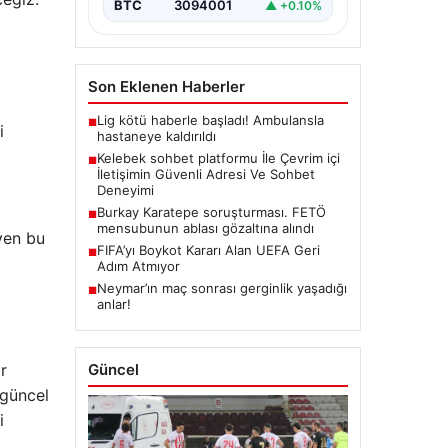
BTC
3094001
▲ +0.10%
Son Eklenen Haberler
Lig kötü haberle başladı! Ambulansla
■
i
hastaneye kaldırıldı
Kelebek sohbet platformu İle Çevrim içi
■
İletişimin Güvenli Adresi Ve Sohbet
Deneyimi
Burkay Karatepe soruşturması. FETÖ
■
mensubunun ablası gözaltına alındı
yen bu
FIFA’yı Boykot Kararı Alan UEFA Geri
■
Adım Atmıyor
Neymar’ın maç sonrası gerginlik yaşadığı
■
anlar!
Güncel
r
 güncel
i