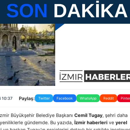
Paylaş:
 10:37
Twitter
Facebook
WhatsApp
Reddit
Pinte
İzmir Büyükşehir Belediye Başkanı
Cemil Tugay
, şehri daha
e yeniliklerle gündemde. Bu yazıda,
İzmir haberleri
ve
yerel
i ve başkan Tugay’ın projelerini detaylı bir şekilde inceleye