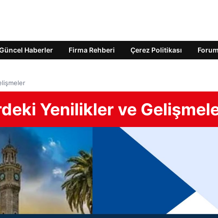
Güncel Haberler
Firma Rehberi
Çerez Politikası
Foru
elişmeler
deki Yenilikler ve Gelişmel