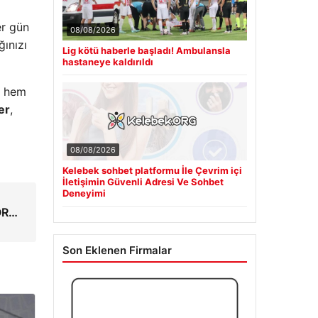
er gün
08/08/2026
ğınızı
Lig kötü haberle başladı! Ambulansla
hastaneye kaldırıldı
n hem
er
,
08/08/2026
Kelebek sohbet platformu İle Çevrim içi
İletişimin Güvenli Adresi Ve Sohbet
Deneyimi
OR…
Son Eklenen Firmalar