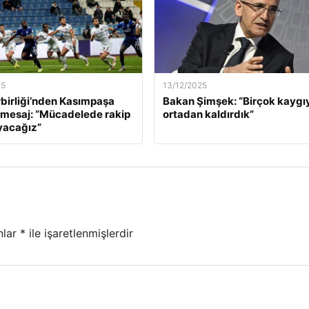
25
13/12/2025
birliği’nden Kasımpaşa
Bakan Şimşek: “Birçok kaygı
 mesaj: “Mücadelede rakip
ortadan kaldırdık”
yacağız”
nlar
*
ile işaretlenmişlerdir