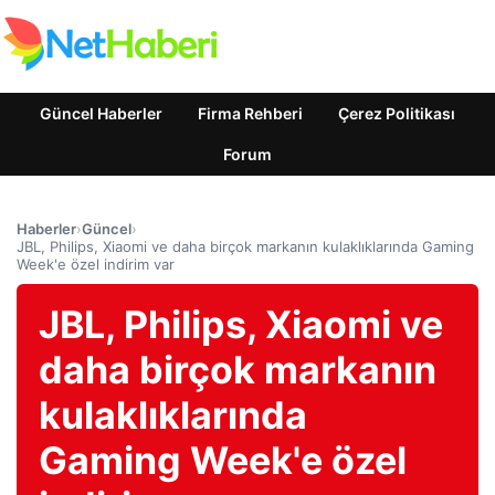
Güncel Haberler
Firma Rehberi
Çerez Politikası
Forum
Haberler
›
Güncel
›
JBL, Philips, Xiaomi ve daha birçok markanın kulaklıklarında Gaming
Week'e özel indirim var
JBL, Philips, Xiaomi ve
daha birçok markanın
kulaklıklarında
Gaming Week'e özel