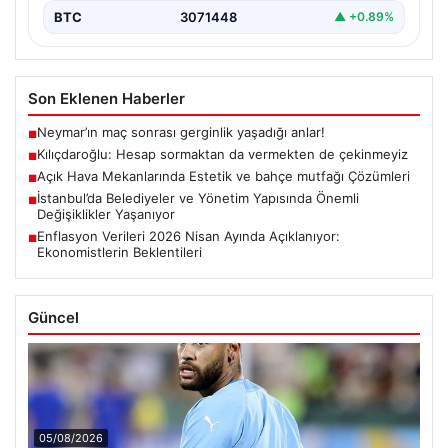
BTC
3071448
▲ +0.89%
Son Eklenen Haberler
Neymar’ın maç sonrası gerginlik yaşadığı anlar!
■
Kılıçdaroğlu: Hesap sormaktan da vermekten de çekinmeyiz
■
Açık Hava Mekanlarında Estetik ve bahçe mutfağı Çözümleri
■
İstanbul’da Belediyeler ve Yönetim Yapısında Önemli
■
Değişiklikler Yaşanıyor
Enflasyon Verileri 2026 Nisan Ayında Açıklanıyor:
■
Ekonomistlerin Beklentileri
Güncel
05/08/2026