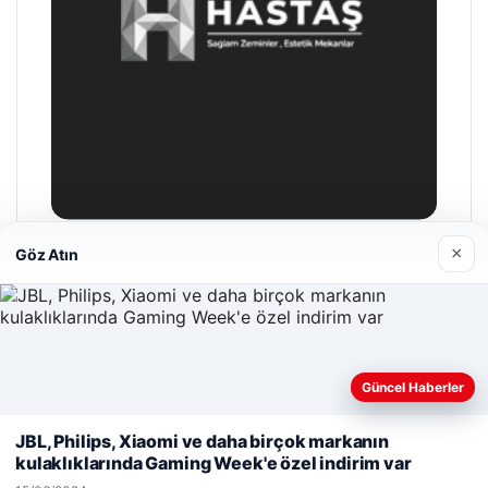
×
Göz Atın
Hastaş Beton
26/05/2026
Güncel Haberler
Web sitemizi nasıl kullandığınızı daha iyi anlayabilmek,
deneyiminizi kişiselleştirmek ve geliştirmek amacıyla çerezler
JBL, Philips, Xiaomi ve daha birçok markanın
kullanıyoruz.
Çerez Politikamız
kulaklıklarında Gaming Week'e özel indirim var
© 2026 Net Haberi – Güncel Haberler
Reddet
Kabul Et