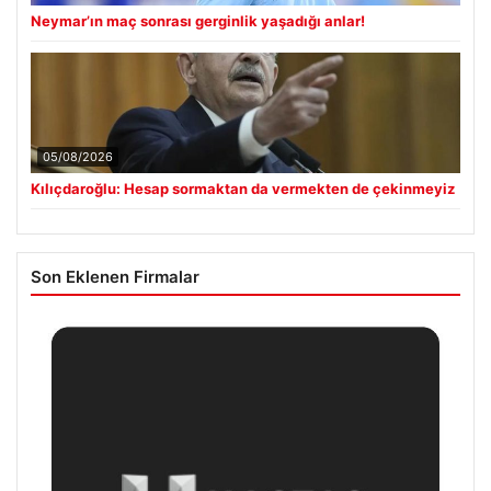
Neymar’ın maç sonrası gerginlik yaşadığı anlar!
05/08/2026
Kılıçdaroğlu: Hesap sormaktan da vermekten de çekinmeyiz
Son Eklenen Firmalar