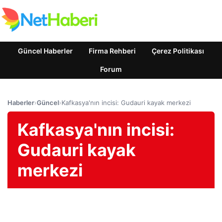
Güncel Haberler
Firma Rehberi
Çerez Politikası
Forum
Haberler
›
Güncel
›
Kafkasya'nın incisi: Gudauri kayak merkezi
Kafkasya'nın incisi:
Gudauri kayak
merkezi