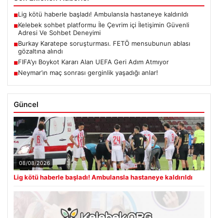
Lig kötü haberle başladı! Ambulansla hastaneye kaldırıldı
■
Kelebek sohbet platformu İle Çevrim içi İletişimin Güvenli
■
Adresi Ve Sohbet Deneyimi
Burkay Karatepe soruşturması. FETÖ mensubunun ablası
■
gözaltına alındı
FIFA’yı Boykot Kararı Alan UEFA Geri Adım Atmıyor
■
Neymar’ın maç sonrası gerginlik yaşadığı anlar!
■
Güncel
08/08/2026
Lig kötü haberle başladı! Ambulansla hastaneye kaldırıldı