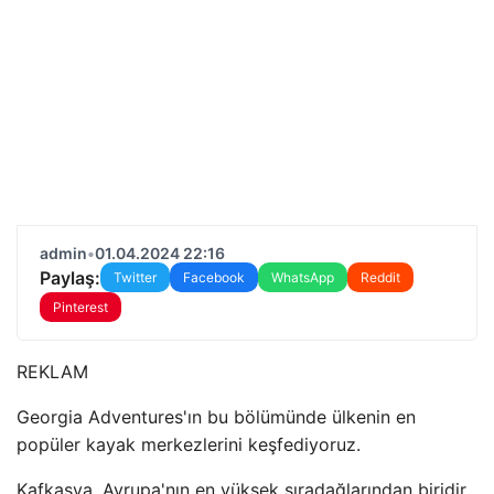
admin
•
01.04.2024 22:16
Paylaş:
Twitter
Facebook
WhatsApp
Reddit
Pinterest
REKLAM
Georgia Adventures'ın bu bölümünde ülkenin en
popüler kayak merkezlerini keşfediyoruz.
Kafkasya, Avrupa'nın en yüksek sıradağlarından biridir