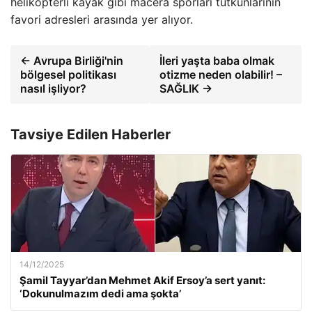
helikopterli kayak gibi macera sporları tutkunlarının
favori adresleri arasında yer alıyor.
← Avrupa Birliği'nin
İleri yaşta baba olmak
bölgesel politikası
otizme neden olabilir! –
nasıl işliyor?
SAĞLIK →
Tavsiye Edilen Haberler
14/12/2025
Şamil Tayyar’dan Mehmet Akif Ersoy’a sert yanıt:
‘Dokunulmazım dedi ama şokta’