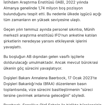
İstihdam Araştırma Enstitüsü (IAB), 2022 yılında
Almanya genelinde 1,74 milyon boş pozisyon
bulunduğunu tespit etti. Bu nedenle ülkede işgücü açığı
tüm zamanların en yüksek seviyesine ulaştı.
Geçen yılın temmuz ayında personel sıkıntısı, Münih
merkezli araştırma enstitüsü IFO'nun anketine katılan
şirketlerin neredeyse yarısını etkileyerek işlerini
yavaşlattı.
Bu boşluğun AB dışından gelen vasıflı işçilerle
doldurulacağı umulmaktadır. Ancak mevcut bürokrasi
ülkenin göç sürecini yavaşlatıyor.
Dışişleri Bakanı Annalena Baerbock, 17 Ocak 2023'te
Dışişleri Bakanlığı'nda (BfAA) düzenlenen basın
toplantısında, vize sürecini basitleştirmenin “süreci
tersine çevirmek anlamına geleceğini” söyledi.
Baerbock, Şansölye Olaf Scholz ile birlikte bürokrasinin