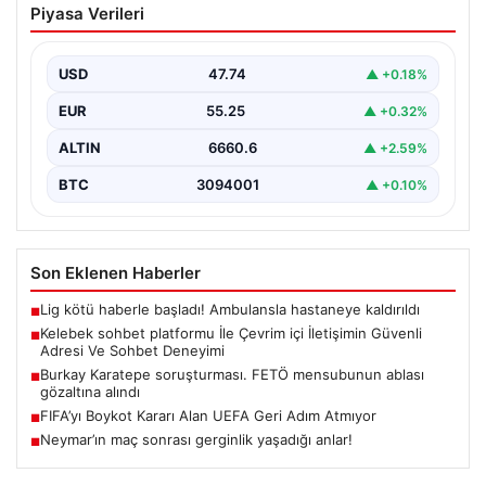
Piyasa Verileri
İletişimin Güvenli Adresi Ve Sohbet
Deneyimi
USD
47.74
▲ +0.18%
Dijital ortamında kullanıcıların güvenli bir şekilde
bağlantı kurması büyük bir değer taşımaktadır. Halen
EUR
55.25
▲ +0.32%
birçok…
ALTIN
6660.6
▲ +2.59%
BTC
3094001
▲ +0.10%
Son Eklenen Haberler
Lig kötü haberle başladı! Ambulansla hastaneye kaldırıldı
■
Kelebek sohbet platformu İle Çevrim içi İletişimin Güvenli
■
Adresi Ve Sohbet Deneyimi
Burkay Karatepe soruşturması. FETÖ mensubunun ablası
■
gözaltına alındı
FIFA’yı Boykot Kararı Alan UEFA Geri Adım Atmıyor
■
Neymar’ın maç sonrası gerginlik yaşadığı anlar!
■