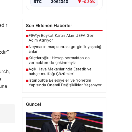
BTC
3062340
▼ -0.30%
edir
Son Eklenen Haberler
FIFA’yı Boykot Kararı Alan UEFA Geri
■
Adım Atmıyor
Neymar’ın maç sonrası gerginlik yaşadığı
■
zdır”
anlar!
Kılıçdaroğlu: Hesap sormaktan da
■
vermekten de çekinmeyiz
Açık Hava Mekanlarında Estetik ve
■
urch,
bahçe mutfağı Çözümleri
n
İstanbul’da Belediyeler ve Yönetim
■
Yapısında Önemli Değişiklikler Yaşanıyor
suna
Güncel