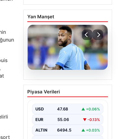
Yan Manşet
nin
uğunun
ouis
,
at
05.08.2026
Neymar’ın maç sonrası
Piyasa Verileri
gerginlik yaşadığı anlar!
USD
47.68
▲ +0.06%
irli
EUR
55.06
▼ -0.13%
ALTIN
6494.5
▲ +0.03%
esort