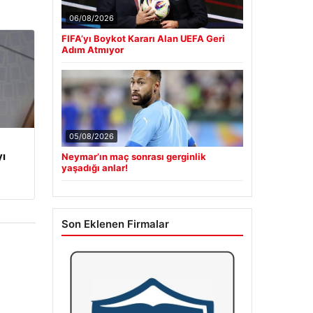
06/08/2026
FIFA’yı Boykot Kararı Alan UEFA Geri
Adım Atmıyor
05/08/2026
yı
Neymar’ın maç sonrası gerginlik
yaşadığı anlar!
Son Eklenen Firmalar