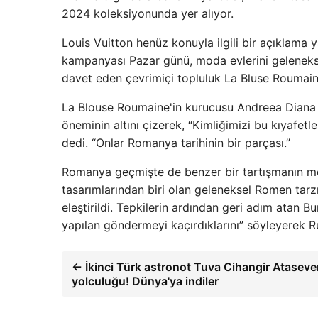
2024 koleksiyonunda yer alıyor.
Louis Vuitton henüz konuyla ilgili bir açıklam
kampanyası Pazar günü, moda evlerini geleneks
davet eden çevrimiçi topluluk La Bluse Roumaine 
La Blouse Roumaine'in kurucusu Andreea Diana 
öneminin altını çizerek, “Kimliğimizi bu kıyafetl
dedi. “Onlar Romanya tarihinin bir parçası.”
Romanya geçmişte de benzer bir tartışmanın mer
tasarımlarından biri olan geleneksel Romen tarzı
eleştirildi. Tepkilerin ardından geri adım atan 
yapılan göndermeyi kaçırdıklarını” söyleyerek Ru
← İkinci Türk astronot Tuva Cihangir Ataseve
yolculuğu! Dünya'ya indiler