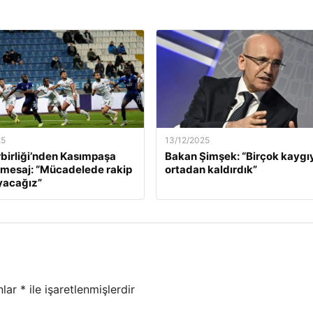
25
13/12/2025
birliği’nden Kasımpaşa
Bakan Şimşek: “Birçok kaygı
 mesaj: “Mücadelede rakip
ortadan kaldırdık”
yacağız”
nlar
*
ile işaretlenmişlerdir