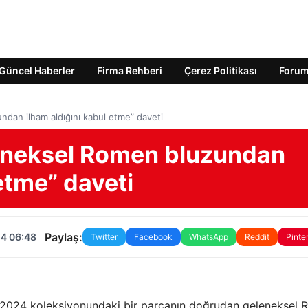
Güncel Haberler
Firma Rehberi
Çerez Politikası
Foru
ndan ilham aldığını kabul etme” daveti
leneksel Romen bluzundan
etme” daveti
Paylaş:
24 06:48
Twitter
Facebook
WhatsApp
Reddit
Pinte
 2024 koleksiyonundaki bir parçanın doğrudan geleneksel