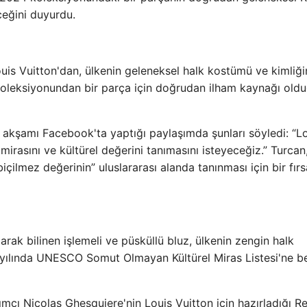
ceğini duyurdu.
is Vuitton'dan, ülkenin geleneksel halk kostümü ve kimliği
oleksiyonundan bir parça için doğrudan ilham kaynağı old
akşamı Facebook'ta yaptığı paylaşımda şunları söyledi: “L
mirasını ve kültürel değerini tanımasını isteyeceğiz.” Turcan
lmez değerinin” uluslararası alanda tanınması için bir fırs
larak bilinen işlemeli ve püsküllü bluz, ülkenin zengin halk
yılında UNESCO Somut Olmayan Kültürel Miras Listesi'ne bel
arımcı Nicolas Ghesquiere'nin Louis Vuitton için hazırladığı R