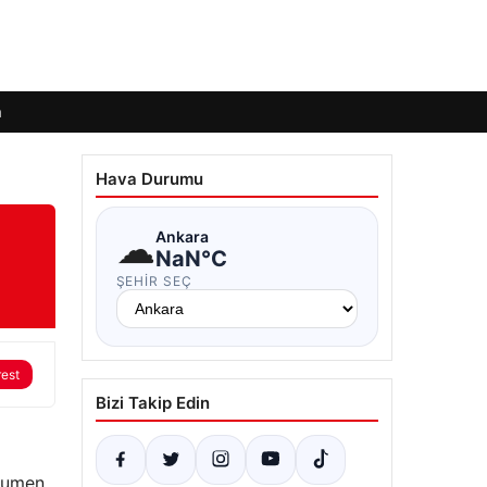
m
Hava Durumu
☁
Ankara
NaN°C
ŞEHIR SEÇ
rest
Bizi Takip Edin
 Rumen