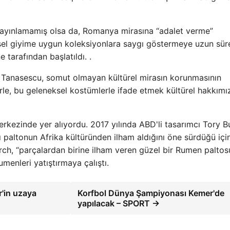
a yayınlamamış olsa da, Romanya mirasına “adalet verme”
el giyime uygun koleksiyonlara saygı göstermeye uzun sür
tarafından başlatıldı. .
Tanasescu, somut olmayan kültürel mirasın korunmasının
erle, bu geleneksel kostümlerle ifade etmek kültürel hakkımı
kezinde yer alıyordu. 2017 yılında ABD'li tasarımcı Tory B
 paltonun Afrika kültüründen ilham aldığını öne sürdüğü içi
Burch, “parçalardan birine ilham veren güzel bir Rumen palto
menleri yatıştırmaya çalıştı.
r'in uzaya
Korfbol Dünya Şampiyonası Kemer'de
yapılacak – SPORT →