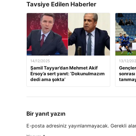
Tavsiye Edilen Haberler
14/12/2025
13/12/20
Şamil Tayyar’dan Mehmet Akif
Gençler
Ersoy’a sert yanıt: ‘Dokunulmazım
sonrası
dedi ama şokta’
tanıma
Bir yanıt yazın
E-posta adresiniz yayınlanmayacak.
Gerekli ala