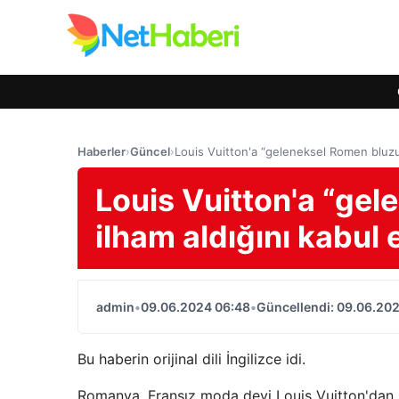
Haberler
›
Güncel
›
Louis Vuitton'a “geleneksel Romen bluzu
Louis Vuitton'a “ge
ilham aldığını kabul 
admin
•
09.06.2024 06:48
•
Güncellendi: 09.06.20
Bu haberin orijinal dili İngilizce idi.
Romanya, Fransız moda devi Louis Vuitton'dan