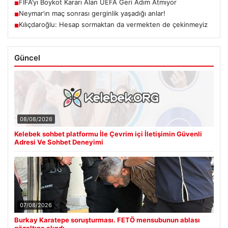
FIFA’yı Boykot Kararı Alan UEFA Geri Adım Atmıyor
■
Neymar’ın maç sonrası gerginlik yaşadığı anlar!
■
Kılıçdaroğlu: Hesap sormaktan da vermekten de çekinmeyiz
■
Güncel
08/08/2026
Kelebek sohbet platformu İle Çevrim içi İletişimin Güvenli
Adresi Ve Sohbet Deneyimi
07/08/2026
Burkay Karatepe soruşturması. FETÖ mensubunun ablası
gözaltına alındı