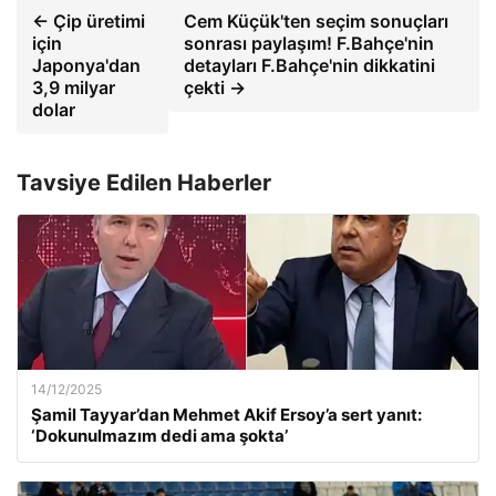
← Çip üretimi
Cem Küçük'ten seçim sonuçları
için
sonrası paylaşım! F.Bahçe'nin
Japonya'dan
detayları F.Bahçe'nin dikkatini
3,9 milyar
çekti →
dolar
Tavsiye Edilen Haberler
14/12/2025
Şamil Tayyar’dan Mehmet Akif Ersoy’a sert yanıt:
‘Dokunulmazım dedi ama şokta’