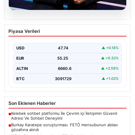
06.08.2026
FIFA’yı Boykot Kararı Alan UEFA Geri
Piyasa Verileri
Adım Atmıyor
Avrupa Futbol Federasyonları Birliği (UEFA), geçtiğimiz
günlerde gündeme gelen FIFA Başkanı Gianni
USD
47.74
▲ +0.18%
Infantino’nun Dünya…
EUR
55.25
▲ +0.32%
ALTIN
6660.6
▲ +2.59%
BTC
3091729
▲ +1.02%
Son Eklenen Haberler
Kelebek sohbet platformu İle Çevrim içi İletişimin Güvenli
■
Adresi Ve Sohbet Deneyimi
Burkay Karatepe soruşturması. FETÖ mensubunun ablası
■
gözaltına alındı