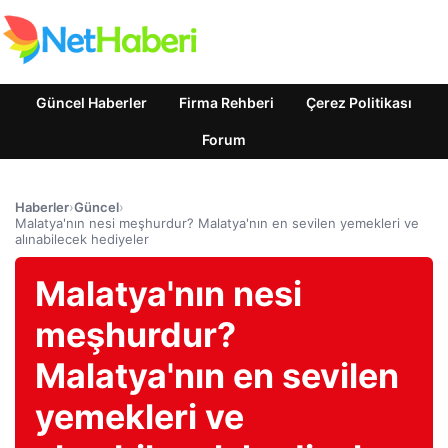
Güncel Haberler
Firma Rehberi
Çerez Politikası
Forum
Haberler
›
Güncel
›
Malatya'nın nesi meşhurdur? Malatya'nın en sevilen yemekleri ve
alınabilecek hediyeler
Malatya'nın nesi
meşhurdur?
Malatya'nın en sevilen
yemekleri ve