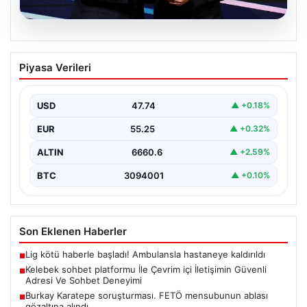
06.08.2026
FIFA’yı Boykot Kararı Alan UEFA Geri
Piyasa Verileri
Adım Atmıyor
Avrupa Futbol Federasyonları Birliği (UEFA), geçtiğimiz
günlerde gündeme gelen FIFA Başkanı Gianni
USD
47.74
▲ +0.18%
Infantino’nun Dünya…
EUR
55.25
▲ +0.32%
ALTIN
6660.6
▲ +2.59%
BTC
3094001
▲ +0.10%
Son Eklenen Haberler
Lig kötü haberle başladı! Ambulansla hastaneye kaldırıldı
■
Kelebek sohbet platformu İle Çevrim içi İletişimin Güvenli
■
Adresi Ve Sohbet Deneyimi
Burkay Karatepe soruşturması. FETÖ mensubunun ablası
■
gözaltına alındı