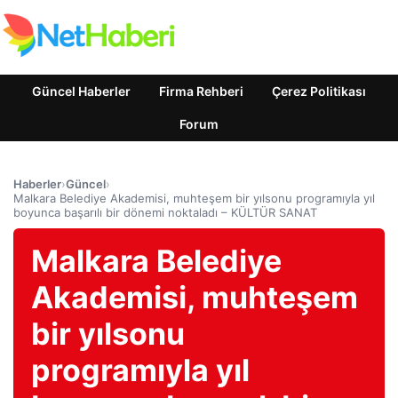
Güncel Haberler
Firma Rehberi
Çerez Politikası
Forum
Haberler
›
Güncel
›
Malkara Belediye Akademisi, muhteşem bir yılsonu programıyla yıl
boyunca başarılı bir dönemi noktaladı – KÜLTÜR SANAT
Malkara Belediye
Akademisi, muhteşem
bir yılsonu
programıyla yıl