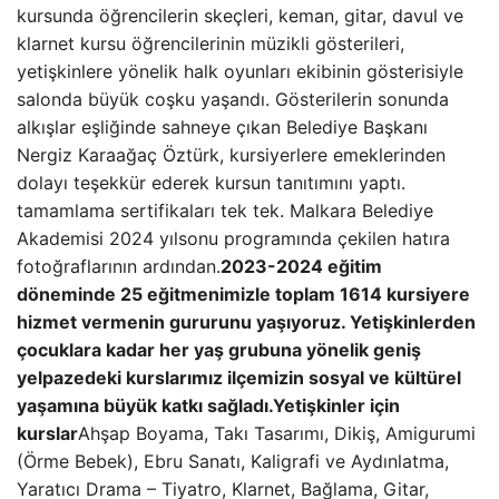
kursunda öğrencilerin skeçleri, keman, gitar, davul ve
klarnet kursu öğrencilerinin müzikli gösterileri,
yetişkinlere yönelik halk oyunları ekibinin gösterisiyle
salonda büyük coşku yaşandı. Gösterilerin sonunda
alkışlar eşliğinde sahneye çıkan Belediye Başkanı
Nergiz Karaağaç Öztürk, kursiyerlere emeklerinden
dolayı teşekkür ederek kursun tanıtımını yaptı.
tamamlama sertifikaları tek tek. Malkara Belediye
Akademisi 2024 yılsonu programında çekilen hatıra
fotoğraflarının ardından.
2023-2024 eğitim
döneminde 25 eğitmenimizle toplam 1614 kursiyere
hizmet vermenin gururunu yaşıyoruz. Yetişkinlerden
çocuklara kadar her yaş grubuna yönelik geniş
yelpazedeki kurslarımız ilçemizin sosyal ve kültürel
yaşamına büyük katkı sağladı.
Yetişkinler için
kurslar
Ahşap Boyama, Takı Tasarımı, Dikiş, Amigurumi
(Örme Bebek), Ebru Sanatı, Kaligrafi ve Aydınlatma,
Yaratıcı Drama – Tiyatro, Klarnet, Bağlama, Gitar,