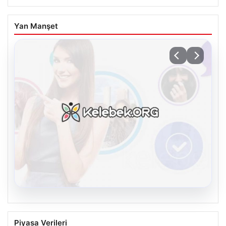
Yan Manşet
07.08.2026
Burkay Karatepe soruşturması. FETÖ
Piyasa Verileri
mensubunun ablası gözaltına alındı
USD
47.74
▲ +0.18%