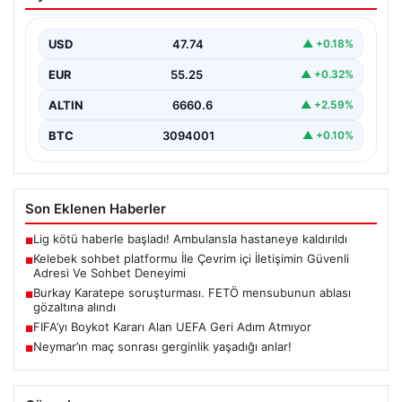
EUR
55.25
▲ +0.32%
ALTIN
6660.6
▲ +2.59%
BTC
3094001
▲ +0.10%
Son Eklenen Haberler
Lig kötü haberle başladı! Ambulansla hastaneye kaldırıldı
■
Kelebek sohbet platformu İle Çevrim içi İletişimin Güvenli
■
Adresi Ve Sohbet Deneyimi
Burkay Karatepe soruşturması. FETÖ mensubunun ablası
■
gözaltına alındı
FIFA’yı Boykot Kararı Alan UEFA Geri Adım Atmıyor
■
Neymar’ın maç sonrası gerginlik yaşadığı anlar!
■
Güncel