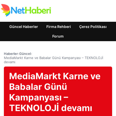
Güncel Haberler
Firma Rehberi
Çerez Politikası
Forum
Haberler
›
Güncel
›
MediaMarkt Karne ve Babalar Günü Kampanyası – TEKNOLOJİ
devamı
MediaMarkt Karne ve
Babalar Günü
Kampanyası –
TEKNOLOJİ devamı