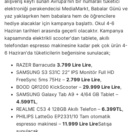
alışveriş keyfi sunan Avrupa'nın bir numaralı tüketici
elektroniği perakendecisi MediaMarkt, Babalar Günü ve
yaz yaklaşırken hem babalara hem de öğrencilere
hediye alacaklar için kampanya başlattı. Okul 4-6
Haziran tarihleri ​​arasında geçerli olacaktır. Kampanya
kapsamında elektrikli scooter'dan tablete, akıllı
telefondan espresso makinesine kadar pek çok ürün 4-
6 Haziran'da tüketicilerin beğenisine sunulacak;
RAZER Barracuda
3.799 Lire Lire
,
SAMSUNG S3 S31C 22″ IPS Monitör Full HD
FreeSync 5ms 75Hz –
2.799 Lire Lire
,
BOOD QR1200 KickScooter –
29.999 Lire Lire
,
SAMSUNG Galaxy Tab A9 + 4/64 GB Tablet –
4.599TL
,
REALME C53 4 128GB Akıllı Telefon –
6.399TL
,
PHILIPS LatteGo EP2331/10 Tam otomatik
espresso makinesi –
11.999 Lire Lire
Satışa
sunulacak.