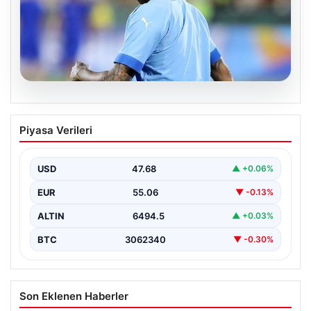
05.08.2026
Neymar’ın maç sonrası gerginlik
Piyasa Verileri
yaşadığı anlar!
USD
47.68
▲ +0.06%
EUR
55.06
▼ -0.13%
ALTIN
6494.5
▲ +0.03%
BTC
3062340
▼ -0.30%
Son Eklenen Haberler