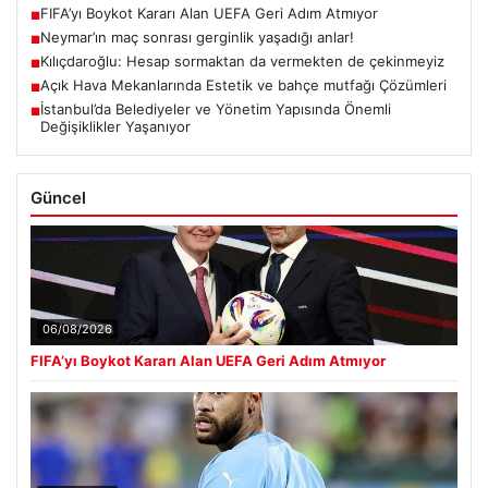
FIFA’yı Boykot Kararı Alan UEFA Geri Adım Atmıyor
■
Neymar’ın maç sonrası gerginlik yaşadığı anlar!
■
Kılıçdaroğlu: Hesap sormaktan da vermekten de çekinmeyiz
■
Açık Hava Mekanlarında Estetik ve bahçe mutfağı Çözümleri
■
İstanbul’da Belediyeler ve Yönetim Yapısında Önemli
■
Değişiklikler Yaşanıyor
Güncel
06/08/2026
FIFA’yı Boykot Kararı Alan UEFA Geri Adım Atmıyor