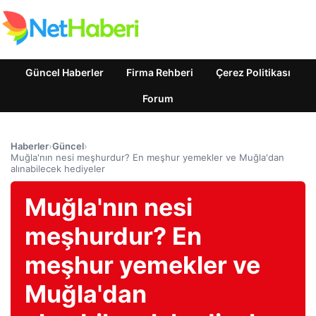
Güncel Haberler
Firma Rehberi
Çerez Politikası
Forum
Haberler
›
Güncel
›
Muğla'nın nesi meşhurdur? En meşhur yemekler ve Muğla'dan
alınabilecek hediyeler
Muğla'nın nesi
meşhurdur? En
meşhur yemekler ve
Muğla'dan