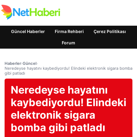
Güncel Haberler
Firma Rehberi
Çerez Politikası
Forum
Haberler
›
Güncel
›
Neredeyse hayatını kaybediyordu! Elindeki elektronik sigara bomba
gibi patladı
Neredeyse hayatını
kaybediyordu! Elindeki
elektronik sigara
bomba gibi patladı