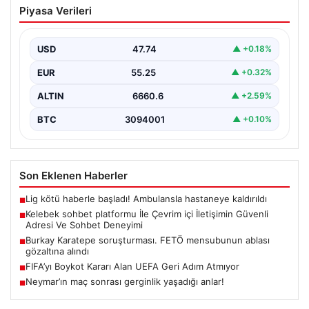
Piyasa Verileri
İletişimin Güvenli Adresi Ve Sohbet
Deneyimi
USD
47.74
▲ +0.18%
Dijital ortamında kullanıcıların güvenli bir şekilde
bağlantı kurması büyük bir değer taşımaktadır. Halen
EUR
55.25
▲ +0.32%
birçok…
ALTIN
6660.6
▲ +2.59%
BTC
3094001
▲ +0.10%
Son Eklenen Haberler
Lig kötü haberle başladı! Ambulansla hastaneye kaldırıldı
■
Kelebek sohbet platformu İle Çevrim içi İletişimin Güvenli
■
Adresi Ve Sohbet Deneyimi
Burkay Karatepe soruşturması. FETÖ mensubunun ablası
■
gözaltına alındı
FIFA’yı Boykot Kararı Alan UEFA Geri Adım Atmıyor
■
Neymar’ın maç sonrası gerginlik yaşadığı anlar!
■