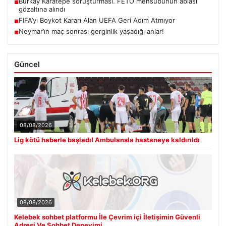
Burkay Karatepe soruşturması. FETÖ mensubunun ablası
■
gözaltına alındı
FIFA’yı Boykot Kararı Alan UEFA Geri Adım Atmıyor
■
Neymar’ın maç sonrası gerginlik yaşadığı anlar!
■
Güncel
08/08/2026
Lig kötü haberle başladı! Ambulansla hastaneye kaldırıldı
08/08/2026
Kelebek sohbet platformu İle Çevrim içi İletişimin Güvenli
Adresi Ve Sohbet Deneyimi