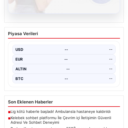
08.08.2026
Kelebek sohbet platformu İle Çevrim içi
Piyasa Verileri
İletişimin Güvenli Adresi Ve Sohbet
Deneyimi
USD
--
--
Dijital ortamında kullanıcıların güvenli bir şekilde
bağlantı kurması büyük bir değer taşımaktadır. Halen
EUR
--
--
birçok…
ALTIN
--
--
BTC
--
--
Son Eklenen Haberler
Lig kötü haberle başladı! Ambulansla hastaneye kaldırıldı
■
Kelebek sohbet platformu İle Çevrim içi İletişimin Güvenli
■
Adresi Ve Sohbet Deneyimi