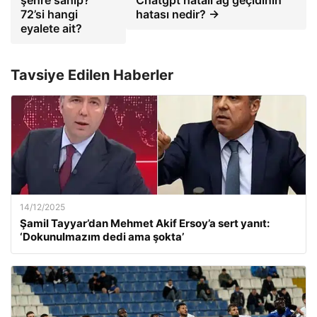
72’si hangi
hatası nedir? →
eyalete ait?
Tavsiye Edilen Haberler
14/12/2025
Şamil Tayyar’dan Mehmet Akif Ersoy’a sert yanıt:
‘Dokunulmazım dedi ama şokta’