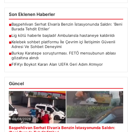
Son Eklenen Haberler
Başpehlivan Serhat Elvan’a Benzin İstasyonunda Saldırı: ‘Beni
■
Burada Tehdit Ettiler’
Lig kötü haberle başladı! Ambulansla hastaneye kaldırıldı
■
Kelebek sohbet platformu İle Çevrim içi İletişimin Güvenli
■
Adresi Ve Sohbet Deneyimi
Burkay Karatepe soruşturması. FETÖ mensubunun ablası
■
gözaltına alındı
FIFA’yı Boykot Kararı Alan UEFA Geri Adım Atmıyor
■
Güncel
09/08/2026
Başpehlivan Serhat Elvan’a Benzin İstasyonunda Saldırı: