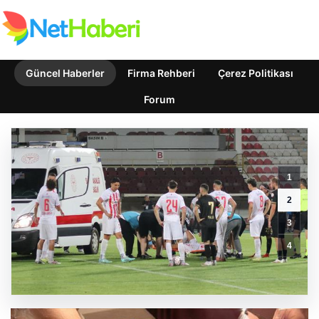
Güncel Haberler
Firma Rehberi
Çerez Politikası
Forum
1
İstanbul’da
Belediyeler
2
ve
3
Yönetim
Yapısında
4
Önemli
Değişiklikler
Yaşanıyor
GÜNCEL HABERLER
0 YORUM