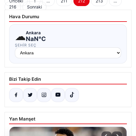
Yazı
Önceki
1
…
211
212
213
…
216
Sonraki
sayfalaması
Hava Durumu
☁
Ankara
NaN°C
ŞEHIR SEÇ
Bizi Takip Edin
Yan Manşet