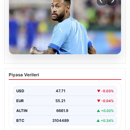
05.08.2026
Neymar’ın maç sonrası gerginlik
Piyasa Verileri
yaşadığı anlar!
USD
47.71
▼ -0.03%
EUR
55.21
▼ -0.04%
ALTIN
6661.9
▲ +0.02%
BTC
3104489
▲ +0.34%