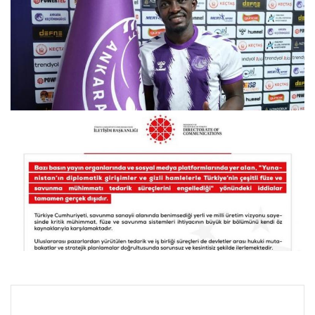
Keçiörengücü’ne Tecrübeli Katkı: Moryke Fofana Transferi
29.07.2026 07:43
Dezenformasyonla Mücadele Merkezi’nden Türkiye’nin
Savunma Tedarik Süreçlerine İlişkin İddialara Yanıt