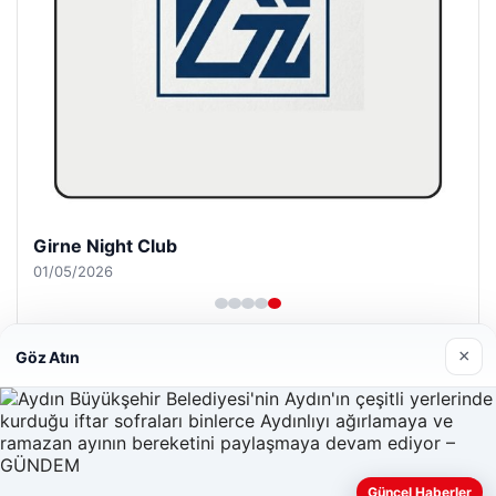
Girne Night Club
01/05/2026
×
Göz Atın
© 2026 Net Haberi – Güncel Haberler
malta dil okulları
|
lemagrup.com.tr
Güncel Haberler