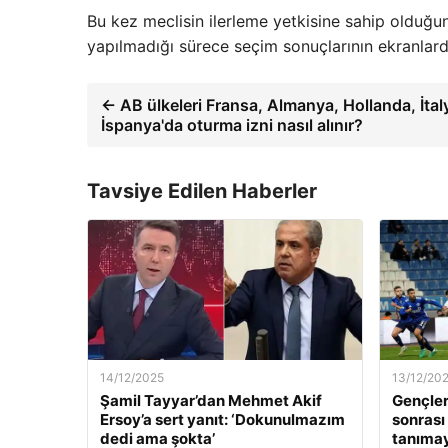
Bu kez meclisin ilerleme yetkisine sahip olduğun
yapılmadığı sürece seçim sonuçlarının ekranlard
← AB ülkeleri Fransa, Almanya, Hollanda, İtal
İspanya'da oturma izni nasıl alınır?
Tavsiye Edilen Haberler
14/12/2025
13/12/20
Şamil Tayyar’dan Mehmet Akif
Gençler
Ersoy’a sert yanıt: ‘Dokunulmazım
sonrası
dedi ama şokta’
tanıma