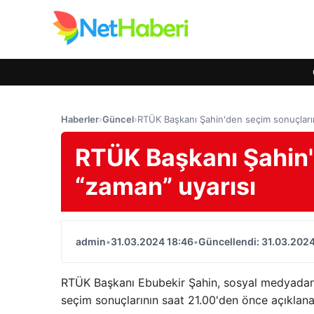
Haberler
›
Güncel
›
RTÜK Başkanı Şahin'den seçim sonuçlarına
RTÜK Başkanı Şahin'd
“zaman” uyarısı
admin
•
31.03.2024 18:46
•
Güncellendi: 31.03.2024
RTÜK Başkanı Ebubekir Şahin, sosyal medyadan 
seçim sonuçlarının saat 21.00'den önce açıklana