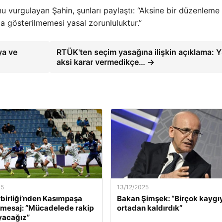
u vurgulayan Şahin, şunları paylaştı: “Aksine bir düzenleme
a gösterilmemesi yasal zorunluluktur.”
ya ve
RTÜK'ten seçim yasağına ilişkin açıklama: 
aksi karar vermedikçe… →
25
13/12/2025
birliği’nden Kasımpaşa
Bakan Şimşek: “Birçok kaygı
 mesaj: “Mücadelede rakip
ortadan kaldırdık”
yacağız”