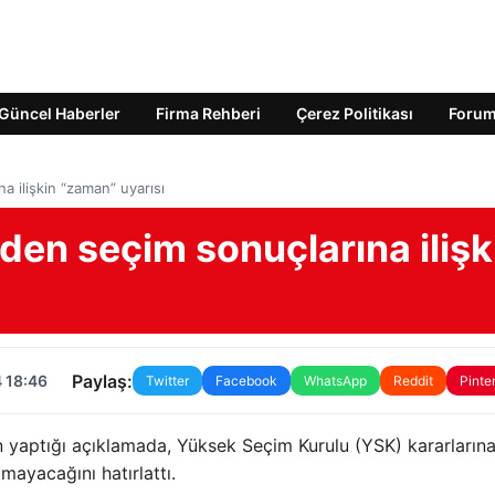
Güncel Haberler
Firma Rehberi
Çerez Politikası
Foru
 ilişkin “zaman” uyarısı
en seçim sonuçlarına ilişk
Paylaş:
 18:46
Twitter
Facebook
WhatsApp
Reddit
Pinte
yaptığı açıklamada, Yüksek Seçim Kurulu (YSK) kararların
mayacağını hatırlattı.