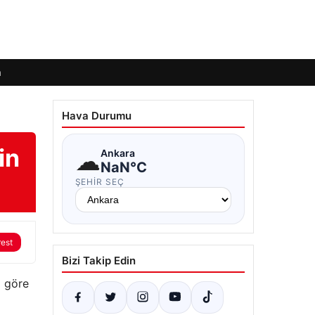
m
Hava Durumu
in
☁
Ankara
NaN°C
ŞEHIR SEÇ
rest
Bizi Takip Edin
a göre