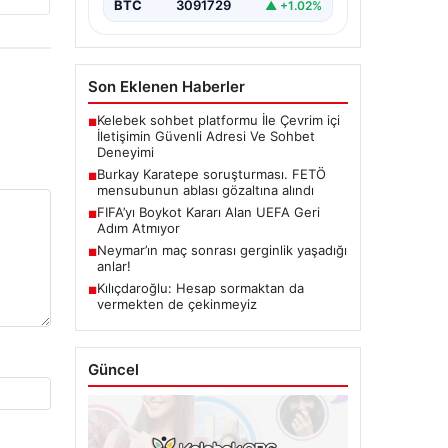
BTC
3091729
▲ +1.02%
Son Eklenen Haberler
Kelebek sohbet platformu İle Çevrim içi
■
İletişimin Güvenli Adresi Ve Sohbet
Deneyimi
Burkay Karatepe soruşturması. FETÖ
■
mensubunun ablası gözaltına alındı
FIFA’yı Boykot Kararı Alan UEFA Geri
■
Adım Atmıyor
Neymar’ın maç sonrası gerginlik yaşadığı
■
anlar!
Kılıçdaroğlu: Hesap sormaktan da
■
vermekten de çekinmeyiz
Güncel