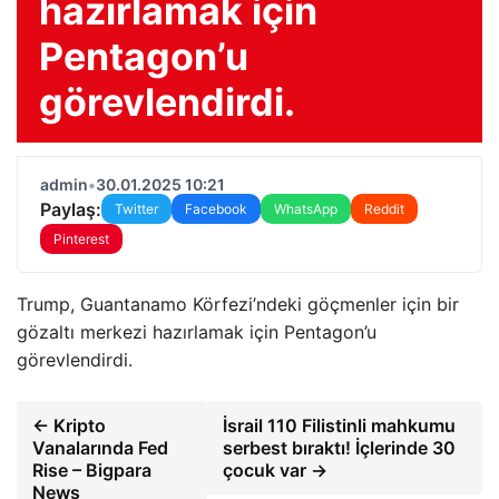
hazırlamak için
Pentagon’u
görevlendirdi.
admin
•
30.01.2025 10:21
Paylaş:
Twitter
Facebook
WhatsApp
Reddit
Pinterest
Trump, Guantanamo Körfezi’ndeki göçmenler için bir
gözaltı merkezi hazırlamak için Pentagon’u
görevlendirdi.
← Kripto
İsrail 110 Filistinli mahkumu
Vanalarında Fed
serbest bıraktı! İçlerinde 30
Rise – Bigpara
çocuk var →
News