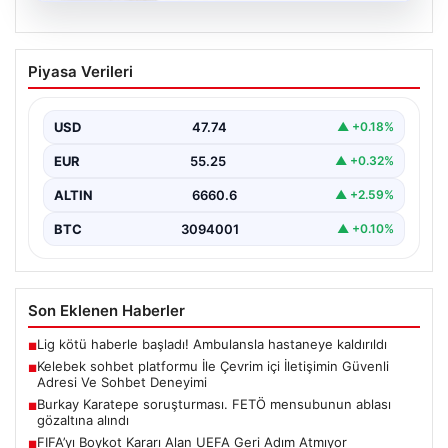
08.08.2026
Kelebek sohbet platformu İle Çevrim içi
Piyasa Verileri
İletişimin Güvenli Adresi Ve Sohbet
Deneyimi
USD
47.74
▲ +0.18%
Dijital ortamında kullanıcıların güvenli bir şekilde
bağlantı kurması büyük bir değer taşımaktadır. Halen
EUR
55.25
▲ +0.32%
birçok…
ALTIN
6660.6
▲ +2.59%
BTC
3094001
▲ +0.10%
Son Eklenen Haberler
Lig kötü haberle başladı! Ambulansla hastaneye kaldırıldı
■
Kelebek sohbet platformu İle Çevrim içi İletişimin Güvenli
■
Adresi Ve Sohbet Deneyimi
Burkay Karatepe soruşturması. FETÖ mensubunun ablası
■
gözaltına alındı
FIFA’yı Boykot Kararı Alan UEFA Geri Adım Atmıyor
■