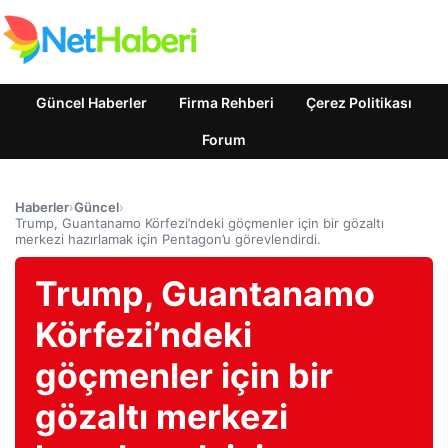
Güncel Haberler
Firma Rehberi
Çerez Politikası
Forum
Haberler
›
Güncel
›
Trump, Guantanamo Körfezi’ndeki göçmenler için bir gözaltı
merkezi hazırlamak için Pentagon’u görevlendirdi.
Trump, Guantanamo
Körfezi’ndeki
göçmenler için bir
gözaltı merkezi