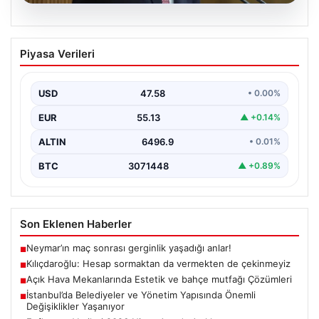
05.08.2026
Kılıçdaroğlu: Hesap sormaktan da
Piyasa Verileri
vermekten de çekinmeyiz
{“title”: “Kılıçdaroğlu: Hesap sormaktan da vermekten
de çekinmeyiz”, “content”: “ Cumhuriyet Halk Partisi
USD
47.58
• 0.00%
(CHP)…
EUR
55.13
▲ +0.14%
ALTIN
6496.9
• 0.01%
BTC
3071448
▲ +0.89%
Son Eklenen Haberler
Neymar’ın maç sonrası gerginlik yaşadığı anlar!
■
Kılıçdaroğlu: Hesap sormaktan da vermekten de çekinmeyiz
■
Açık Hava Mekanlarında Estetik ve bahçe mutfağı Çözümleri
■
İstanbul’da Belediyeler ve Yönetim Yapısında Önemli
■
Değişiklikler Yaşanıyor