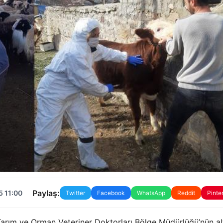
Paylaş:
5 11:00
Twitter
Facebook
WhatsApp
Reddit
Pinte
Tarım ve Orman Veteriner Doktorları Bölge Müdürlüğü’nün al