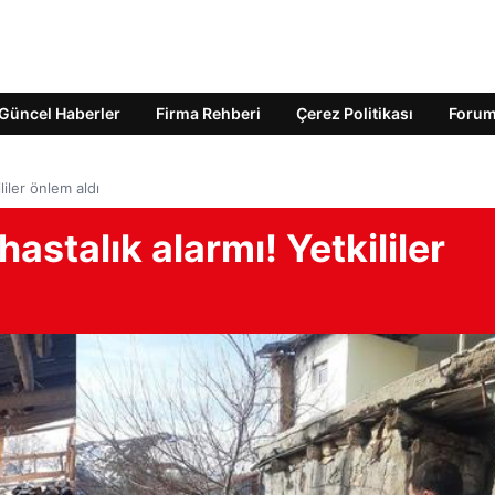
Güncel Haberler
Firma Rehberi
Çerez Politikası
Foru
liler önlem aldı
hastalık alarmı! Yetkililer