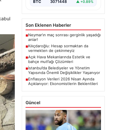
BTC
3071448
▲ +0.89%
kabul
Son Eklenen Haberler
Neymar’ın maç sonrası gerginlik yaşadığı
■
anlar!
Kılıçdaroğlu: Hesap sormaktan da
■
vermekten de çekinmeyiz
Açık Hava Mekanlarında Estetik ve
■
bahçe mutfağı Çözümleri
İstanbul’da Belediyeler ve Yönetim
■
Yapısında Önemli Değişiklikler Yaşanıyor
Enflasyon Verileri 2026 Nisan Ayında
■
Açıklanıyor: Ekonomistlerin Beklentileri
Güncel