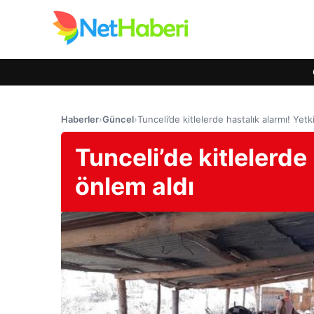
Haberler
›
Güncel
›
Tunceli’de kitlelerde hastalık alarmı! Yetki
Tunceli’de kitlelerde 
önlem aldı