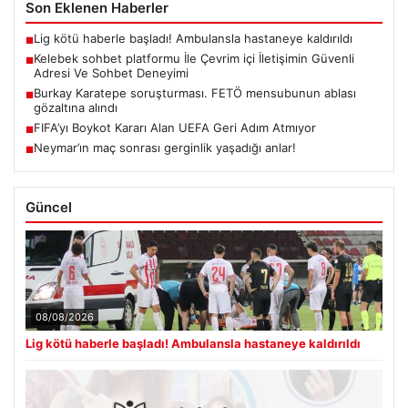
Son Eklenen Haberler
Lig kötü haberle başladı! Ambulansla hastaneye kaldırıldı
■
Kelebek sohbet platformu İle Çevrim içi İletişimin Güvenli
■
Adresi Ve Sohbet Deneyimi
Burkay Karatepe soruşturması. FETÖ mensubunun ablası
■
gözaltına alındı
FIFA’yı Boykot Kararı Alan UEFA Geri Adım Atmıyor
■
Neymar’ın maç sonrası gerginlik yaşadığı anlar!
■
Güncel
08/08/2026
Lig kötü haberle başladı! Ambulansla hastaneye kaldırıldı