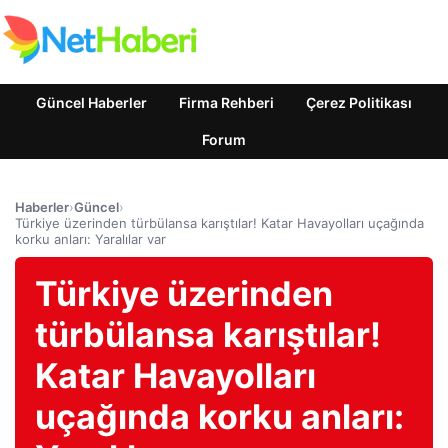
Güncel Haberler
Firma Rehberi
Çerez Politikası
Forum
Haberler
›
Güncel
›
Türkiye üzerinden türbülansa karıştılar! Katar Havayolları uçağında
korku anları: Yaralılar var
Türkiye üzerinden
türbülansa karıştılar!
Katar Havayolları
uçağında korku anları: