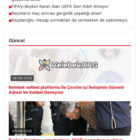
FIFA’yı Boykot Kararı Alan UEFA Geri Adım Atmıyor
■
Neymar’ın maç sonrası gerginlik yaşadığı anlar!
■
Kılıçdaroğlu: Hesap sormaktan da vermekten de çekinmeyiz
■
Güncel
08/08/2026
Kelebek sohbet platformu İle Çevrim içi İletişimin Güvenli
Adresi Ve Sohbet Deneyimi
07/08/2026
Burkay Karatepe soruşturması. FETÖ mensubunun ablası