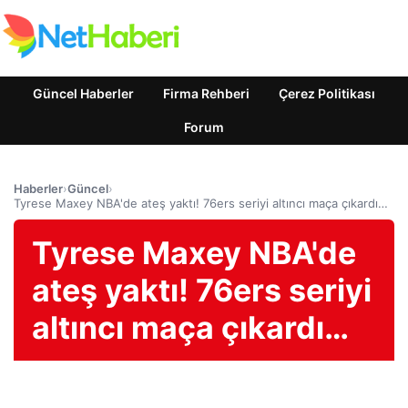
Güncel Haberler
Firma Rehberi
Çerez Politikası
Forum
Haberler
›
Güncel
›
Tyrese Maxey NBA'de ateş yaktı! 76ers seriyi altıncı maça çıkardı…
Tyrese Maxey NBA'de
ateş yaktı! 76ers seriyi
altıncı maça çıkardı…