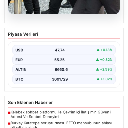
07.08.2026
Burkay Karatepe soruşturması. FETÖ
Piyasa Verileri
mensubunun ablası gözaltına alındı
USD
47.74
▲ +0.18%
EUR
55.25
▲ +0.32%
ALTIN
6660.6
▲ +2.59%
BTC
3091729
▲ +1.02%
Son Eklenen Haberler
Kelebek sohbet platformu İle Çevrim içi İletişimin Güvenli
■
Adresi Ve Sohbet Deneyimi
Burkay Karatepe soruşturması. FETÖ mensubunun ablası
■
gözaltına alındı