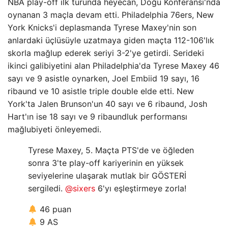
NBA play-off ilk turunda heyecan, Doğu Konferansı'nda
oynanan 3 maçla devam etti. Philadelphia 76ers, New
York Knicks'i deplasmanda Tyrese Maxey'nin son
anlardaki üçlüsüyle uzatmaya giden maçta 112-106'lık
skorla mağlup ederek seriyi 3-2'ye getirdi. Serideki
ikinci galibiyetini alan Philadelphia'da Tyrese Maxey 46
sayı ve 9 asistle oynarken, Joel Embiid 19 sayı, 16
ribaund ve 10 asistle triple double elde etti. New
York'ta Jalen Brunson'un 40 sayı ve 6 ribaund, Josh
Hart'ın ise 18 sayı ve 9 ribaundluk performansı
mağlubiyeti önleyemedi.
Tyrese Maxey, 5. Maçta PTS'de ve öğleden
sonra 3'te play-off kariyerinin en yüksek
seviyelerine ulaşarak mutlak bir GÖSTERİ
sergiledi.
@sixers
6'yı eşleştirmeye zorla!
46 puan
9 AS