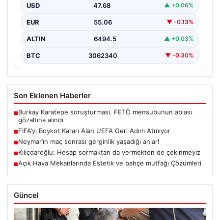
Günümüz dünyasında bahçe yaşam alanları, konutların
en önemli bölümlerinden parçası durumuna ulaşmıştır.
USD
47.68
▲ +0.06%
Yeşille uyumlu…
EUR
55.06
▼ -0.13%
ALTIN
6494.5
▲ +0.03%
BTC
3062340
▼ -0.30%
Son Eklenen Haberler
Burkay Karatepe soruşturması. FETÖ mensubunun ablası
■
gözaltına alındı
FIFA’yı Boykot Kararı Alan UEFA Geri Adım Atmıyor
■
Neymar’ın maç sonrası gerginlik yaşadığı anlar!
■
Kılıçdaroğlu: Hesap sormaktan da vermekten de çekinmeyiz
■
Açık Hava Mekanlarında Estetik ve bahçe mutfağı Çözümleri
■
Güncel