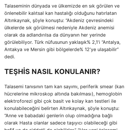
Talaseminin dünyada ve ülkemizde en sık görülen ve
önlenebilir kalıtsal kan hastalığı olduğunu hatırlatan
Altınkaynak, şöyle konuştu: “Akdeniz çevresindeki
ülkelerde sık görülmesi nedeniyle Akdeniz anemisi
olarak da adlandırılsa da dünyanın her yerinde
görülebiliyor. Türk nüfusunun yaklaşık% 2,1'i “Antalya,
Antakya ve Mersin gibi bölgelerde% 12'ye ulaşabilir”
dedi.
TEŞHİS NASIL KONULANIR?
Talasemi tanısının tam kan sayımı, periferik smear (kan
hücrelerine mikroskop altında bakılması), hemoglobin
elektroforezi gibi çok basit ve kolay kan testleri ile
konulabileceğini belirten Altınkaynak, şöyle konuştu:
“Anne ve babadaki genlerin olup olmadığına bağlı
olarak Hasta olanlar sadece taşıyıcı olabileceği gibi
hafif ya da şiddetli de olabilirler.” “Her yeni talasemi