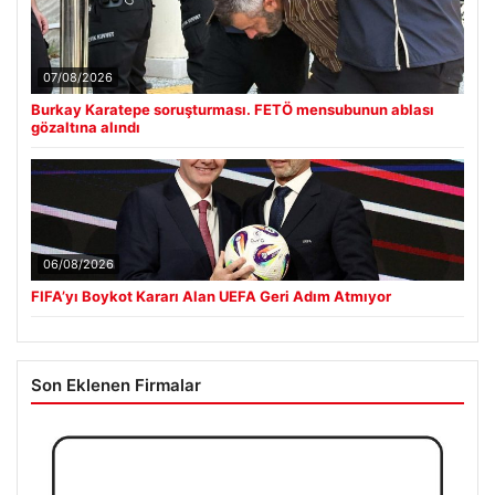
07/08/2026
Burkay Karatepe soruşturması. FETÖ mensubunun ablası
gözaltına alındı
06/08/2026
FIFA’yı Boykot Kararı Alan UEFA Geri Adım Atmıyor
Son Eklenen Firmalar