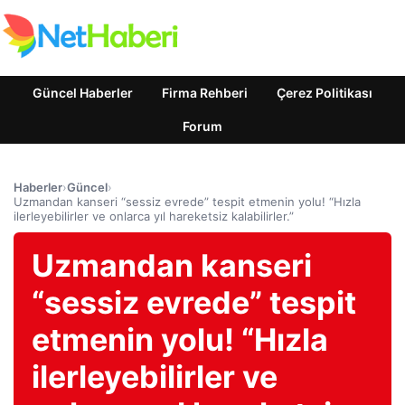
Güncel Haberler
Firma Rehberi
Çerez Politikası
Forum
Haberler
›
Güncel
›
Uzmandan kanseri “sessiz evrede” tespit etmenin yolu! “Hızla
ilerleyebilirler ve onlarca yıl hareketsiz kalabilirler.”
Uzmandan kanseri
“sessiz evrede” tespit
etmenin yolu! “Hızla
ilerleyebilirler ve