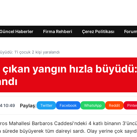
Güncel Haberler
Firma Rehberi
Çerez Politikası
Foru
üyüdü: 1'i çocuk 2 kişi yaralandı
a çıkan yangın hızla büyüdü
andı
Paylaş:
4 10:49
Twitter
Facebook
WhatsApp
Reddit
Pinte
aros Mahallesi Barbaros Caddesi'ndeki 4 katlı binanın 3'ünc
sa sürede büyüyerek tüm daireyi sardı. Olay yerine çok sayı