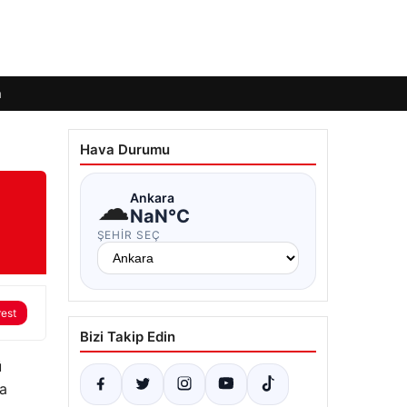
m
Hava Durumu
:
☁
Ankara
NaN°C
ŞEHIR SEÇ
rest
Bizi Takip Edin
ü
da