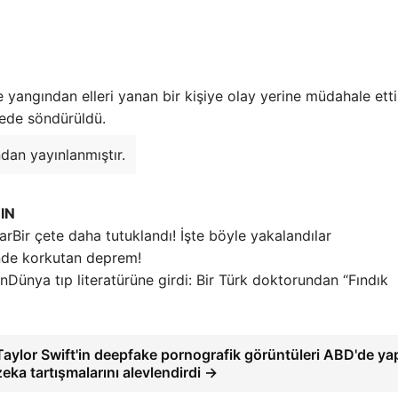
e yangından elleri yanan bir kişiye olay yerine müdahale etti
rede söndürüldü.
dan yayınlanmıştır.
IN
Bir çete daha tutuklandı! İşte böyle yakalandılar
nde korkutan deprem!
Dünya tıp literatürüne girdi: Bir Türk doktorundan “Fındık
Taylor Swift'in deepfake pornografik görüntüleri ABD'de ya
zeka tartışmalarını alevlendirdi →