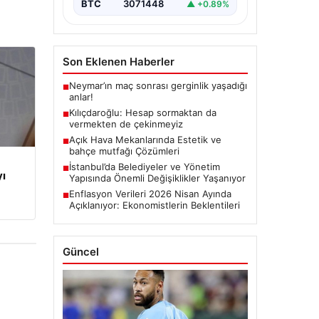
BTC
3071448
▲ +0.89%
Son Eklenen Haberler
Neymar’ın maç sonrası gerginlik yaşadığı
■
anlar!
Kılıçdaroğlu: Hesap sormaktan da
■
vermekten de çekinmeyiz
Açık Hava Mekanlarında Estetik ve
■
bahçe mutfağı Çözümleri
İstanbul’da Belediyeler ve Yönetim
■
yı
Yapısında Önemli Değişiklikler Yaşanıyor
Enflasyon Verileri 2026 Nisan Ayında
■
Açıklanıyor: Ekonomistlerin Beklentileri
Güncel