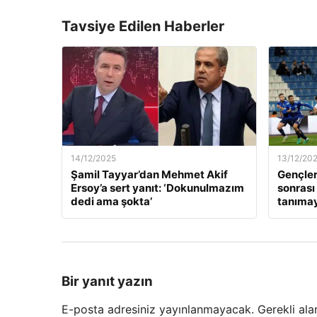
Tavsiye Edilen Haberler
14/12/2025
13/12/20
Şamil Tayyar’dan Mehmet Akif
Gençler
Ersoy’a sert yanıt: ‘Dokunulmazım
sonrası
dedi ama şokta’
tanıma
Bir yanıt yazın
E-posta adresiniz yayınlanmayacak.
Gerekli ala