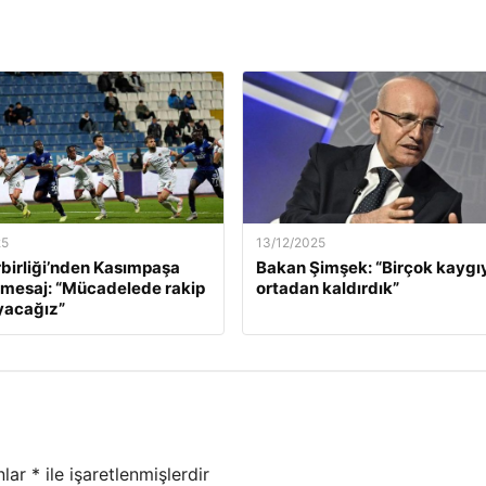
25
13/12/2025
birliği’nden Kasımpaşa
Bakan Şimşek: “Birçok kaygı
 mesaj: “Mücadelede rakip
ortadan kaldırdık”
yacağız”
nlar
*
ile işaretlenmişlerdir