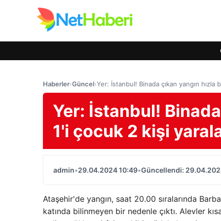
Haberler
›
Güncel
›
Yer: İstanbul! Binada çıkan yangın hızla b
Yer: İstanbul! Binad
1'i çocuk 2 kişi yaral
admin
•
29.04.2024 10:49
•
Güncellendi: 29.04.202
Ataşehir'de yangın, saat 20.00 sıralarında Barb
katında bilinmeyen bir nedenle çıktı. Alevler kı