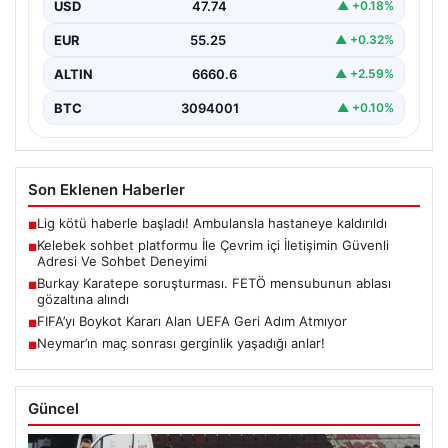
USD
47.74
▲ +0.18%
Dijital ortamında kullanıcıların güvenli bir şekilde
bağlantı kurması büyük bir değer taşımaktadır. Halen
EUR
55.25
▲ +0.32%
birçok…
ALTIN
6660.6
▲ +2.59%
BTC
3094001
▲ +0.10%
Son Eklenen Haberler
Lig kötü haberle başladı! Ambulansla hastaneye kaldırıldı
■
Kelebek sohbet platformu İle Çevrim içi İletişimin Güvenli
■
Adresi Ve Sohbet Deneyimi
Burkay Karatepe soruşturması. FETÖ mensubunun ablası
■
gözaltına alındı
FIFA’yı Boykot Kararı Alan UEFA Geri Adım Atmıyor
■
Neymar’ın maç sonrası gerginlik yaşadığı anlar!
■
Güncel