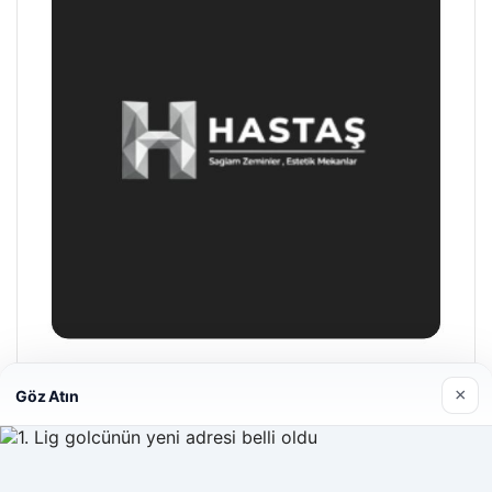
Hastaş Beton
×
Göz Atın
26/05/2026