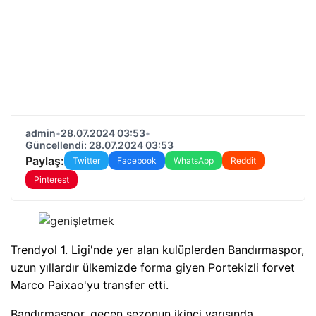
admin
•
28.07.2024 03:53
•
Güncellendi: 28.07.2024 03:53
Paylaş:
Twitter
Facebook
WhatsApp
Reddit
Pinterest
Trendyol 1. Ligi'nde yer alan kulüplerden Bandırmaspor,
uzun yıllardır ülkemizde forma giyen Portekizli forvet
Marco Paixao'yu transfer etti.
Bandırmaspor, geçen sezonun ikinci yarısında