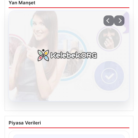
Yan Manşet
08.08.2026
Kelebek sohbet platformu İle Çevrim içi
Piyasa Verileri
İletişimin Güvenli Adresi Ve Sohbet
Deneyimi