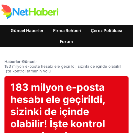
Güncel Haberler
Firma Rehberi
Çerez Politikası
Forum
Haberler
›
Güncel
›
183 milyon e-posta hesabı ele geçirildi, sizinki de içinde olabilir!
İşte kontrol etmenin yolu
183 milyon e-posta
hesabı ele geçirildi,
sizinki de içinde
olabilir! İşte kontrol