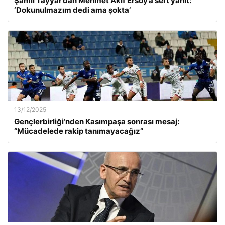
Şamil Tayyar’dan Mehmet Akif Ersoy’a sert yanıt:
‘Dokunulmazım dedi ama şokta’
13/12/2025
Gençlerbirliği’nden Kasımpaşa sonrası mesaj:
“Mücadelede rakip tanımayacağız”