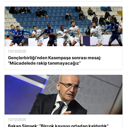
13/12/2025
Gençlerbirliği’nden Kasımpaşa sonrası mesaj:
“Mücadelede rakip tanımayacağız”
13/12/2025
Bakan Şimşek: “Birçok kaygıyı ortadan kaldırdık”