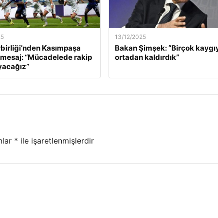
25
13/12/2025
birliği’nden Kasımpaşa
Bakan Şimşek: “Birçok kaygı
 mesaj: “Mücadelede rakip
ortadan kaldırdık”
yacağız”
nlar
*
ile işaretlenmişlerdir