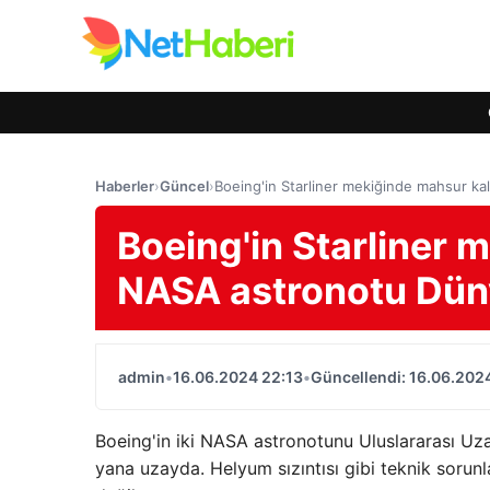
Haberler
›
Güncel
›
Boeing'in Starliner mekiğinde mahsur k
Boeing'in Starliner 
NASA astronotu Dün
admin
•
16.06.2024 22:13
•
Güncellendi: 16.06.202
Boeing'in iki NASA astronotunu Uluslararası Uza
yana uzayda. Helyum sızıntısı gibi teknik soru