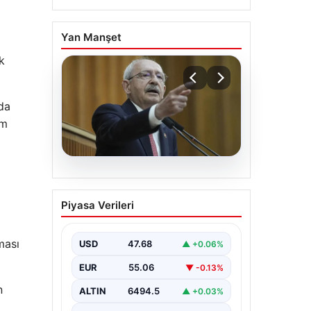
Yan Manşet
k
da
um
04.08.2026
Açık Hava Mekanlarında
Piyasa Verileri
Estetik ve bahçe
mutfağı Çözümleri
ması
USD
47.68
▲ +0.06%
Günümüz dünyasında bahçe
yaşam alanları, konutların en
EUR
55.06
▼ -0.13%
önemli bölümlerinden parçası
n
durumuna ulaşmıştır. Yeşille
uyumlu…
ALTIN
6494.5
▲ +0.03%