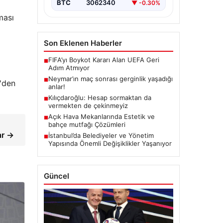
BTC
3062340
▼ -0.30%
ması
Son Eklenen Haberler
FIFA’yı Boykot Kararı Alan UEFA Geri
■
Adım Atmıyor
0'den
Neymar’ın maç sonrası gerginlik yaşadığı
■
anlar!
Kılıçdaroğlu: Hesap sormaktan da
■
vermekten de çekinmeyiz
Açık Hava Mekanlarında Estetik ve
■
bahçe mutfağı Çözümleri
ar →
İstanbul’da Belediyeler ve Yönetim
■
Yapısında Önemli Değişiklikler Yaşanıyor
Güncel