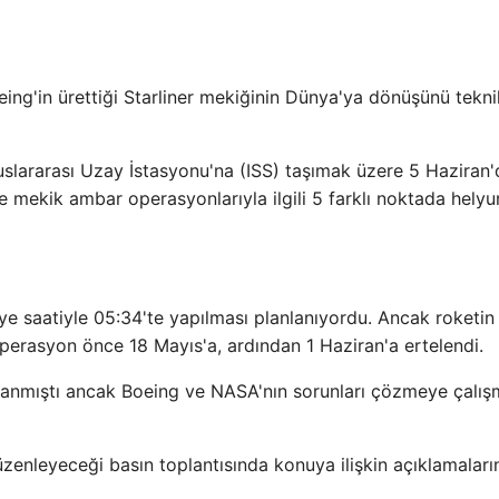
ing'in ürettiği Starliner mekiğinin Dünya'ya dönüşünü tekni
uslararası Uzay İstasyonu'na (ISS) taşımak üzere 5 Haziran'
 ve mekik ambar operasyonlarıyla ilgili 5 farklı noktada hely
e saatiyle 05:34'te yapılması planlanıyordu. Ancak roketin
operasyon önce 18 Mayıs'a, ardından 1 Haziran'a ertelendi.
nlanmıştı ancak Boeing ve NASA'nın sorunları çözmeye çalış
enleyeceği basın toplantısında konuya ilişkin açıklamaları