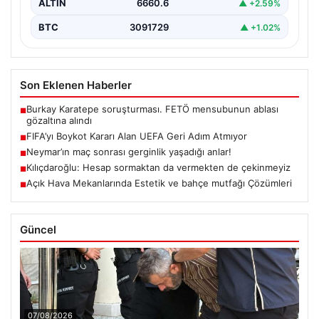
ALTIN
6660.6
▲ +2.59%
BTC
3091729
▲ +1.02%
Son Eklenen Haberler
Burkay Karatepe soruşturması. FETÖ mensubunun ablası
■
gözaltına alındı
FIFA’yı Boykot Kararı Alan UEFA Geri Adım Atmıyor
■
Neymar’ın maç sonrası gerginlik yaşadığı anlar!
■
Kılıçdaroğlu: Hesap sormaktan da vermekten de çekinmeyiz
■
Açık Hava Mekanlarında Estetik ve bahçe mutfağı Çözümleri
■
Güncel
07/08/2026