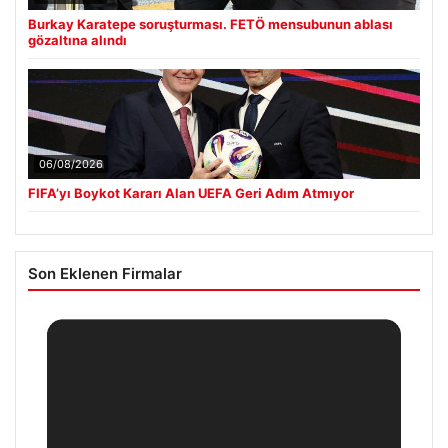
Burkay Karatepe soruşturması. FETÖ mensubunun ablası
gözaltına alındı
06/08/2026
FIFA’yı Boykot Kararı Alan UEFA Geri Adım Atmıyor
Son Eklenen Firmalar