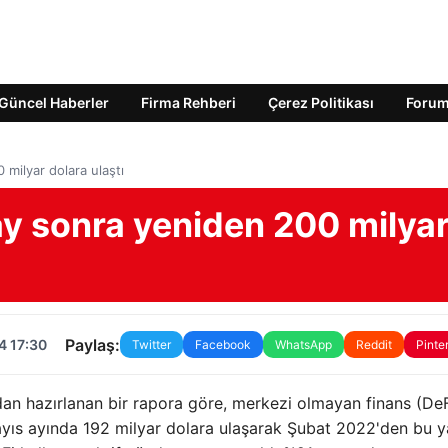
Güncel Haberler
Firma Rehberi
Çerez Politikası
Foru
milyar dolara ulaştı
ay sonra yeniden 200 milya
Paylaş:
4 17:30
Twitter
Facebook
WhatsApp
Reddit
Pinte
an hazırlanan bir rapora göre, merkezi olmayan finans (DeF
Mayıs ayında 192 milyar dolara ulaşarak Şubat 2022'den bu 