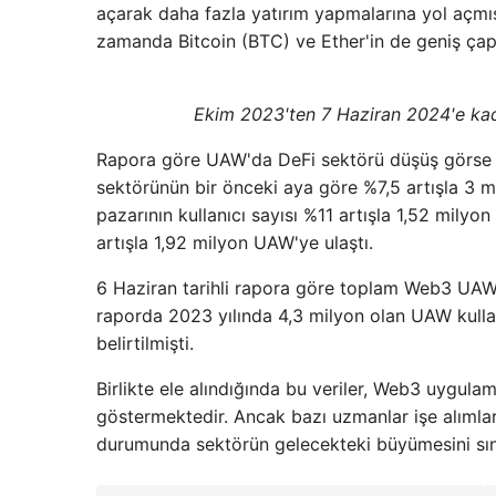
açarak daha fazla yatırım yapmalarına yol açmış 
zamanda Bitcoin (BTC) ve Ether'in de geniş ça
Ekim 2023'ten 7 Haziran 2024'e ka
Rapora göre UAW'da DeFi sektörü düşüş görse d
sektörünün bir önceki aya göre %7,5 artışla 3 mi
pazarının kullanıcı sayısı %11 artışla 1,52 mi
artışla 1,92 milyon UAW'ye ulaştı.
6 Haziran tarihli rapora göre toplam Web3 UAW 
raporda 2023 yılında 4,3 milyon olan UAW kullanı
belirtilmişti.
Birlikte ele alındığında bu veriler, Web3 uygulama
göstermektedir. Ancak bazı uzmanlar işe alıml
durumunda sektörün gelecekteki büyümesini sın