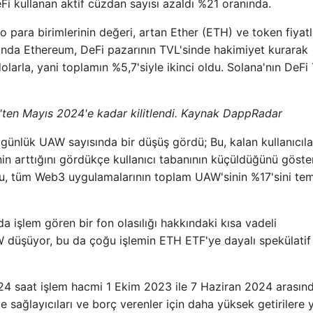
Fi kullanan aktif cüzdan sayısı azaldı %21 oranında.
o para birimlerinin değeri, artan Ether (ETH) ve token fiyatl
sında Ethereum, DeFi pazarının TVL'sinde hakimiyet kurarak
larla, yani toplamın %5,7'siyle ikinci oldu. Solana'nın DeFi 
'ten Mayıs 2024'e kadar kilitlendi. Kaynak DappRadar
ünlük UAW sayısında bir düşüş gördü; Bu, kalan kullanıcıl
in arttığını gördükçe kullanıcı tabanının küçüldüğünü göster
u, tüm Web3 uygulamalarının toplam UAW'sinin %17'sini tem
 işlem gören bir fon olasılığı hakkındaki kısa vadeli
 düşüyor, bu da çoğu işlemin ETH ETF'ye dayalı spekülatif
4 saat işlem hacmi 1 Ekim 2023 ile 7 Haziran 2024 arasınd
ite sağlayıcıları ve borç verenler için daha yüksek getirilere 