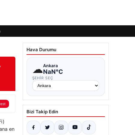
m
Hava Durumu
r
☁
Ankara
NaN°C
ŞEHIR SEÇ
rest
Bizi Takip Edin
i)
yana en