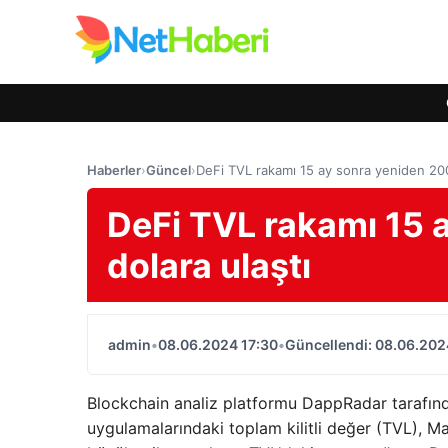
Haberler
›
Güncel
›
DeFi TVL rakamı 15 ay sonra yeniden 200 
DeFi TVL rakamı 15 
dolara ulaştı
admin
•
08.06.2024 17:30
•
Güncellendi: 08.06.202
Blockchain analiz platformu DappRadar tarafınd
uygulamalarındaki toplam kilitli değer (TVL), 