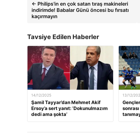
← Philips'in en çok satan tıraş makineleri
indirimde! Babalar Günü öncesi bu fırsatı
kaçırmayın
Tavsiye Edilen Haberler
14/12/2025
13/12/20
Şamil Tayyar’dan Mehmet Akif
Gençler
Ersoy’a sert yanıt: ‘Dokunulmazım
sonrası
dedi ama şokta’
tanıma