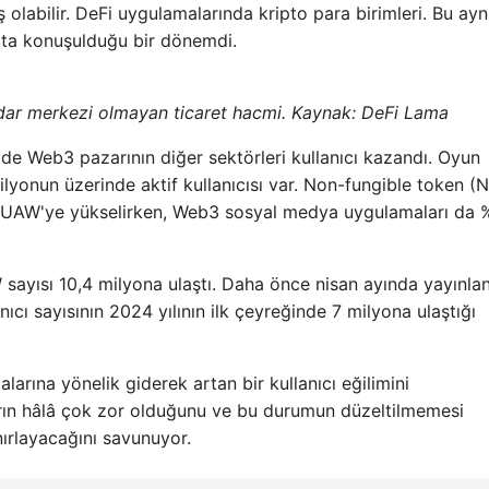
olabilir. DeFi uygulamalarında kripto para birimleri. Bu ayn
pta konuşulduğu bir dönemdi.
dar merkezi olmayan ticaret hacmi. Kaynak: DeFi Lama
e Web3 pazarının diğer sektörleri kullanıcı kazandı. Oyun
lyonun üzerinde aktif kullanıcısı var. Non-fungible token (
lyon UAW'ye yükselirken, Web3 sosyal medya uygulamaları da
sayısı 10,4 milyona ulaştı. Daha önce nisan ayında yayınlan
cı sayısının 2024 yılının ilk çeyreğinde 7 milyona ulaştığı
larına yönelik giderek artan bir kullanıcı eğilimini
arın hâlâ çok zor olduğunu ve bu durumun düzeltilmemesi
ırlayacağını savunuyor.