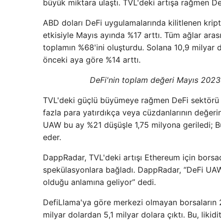
büyük miktara ulaştı. TVL'deki artışa rağmen De
ABD doları DeFi uygulamalarında kilitlenen kript
etkisiyle Mayıs ayında %17 arttı. Tüm ağlar ara
toplamın %68'ini oluşturdu. Solana 10,9 milyar do
önceki aya göre %14 arttı.
DeFi'nin toplam değeri Mayıs 2023
TVL'deki güçlü büyümeye rağmen DeFi sektörü g
fazla para yatırdıkça veya cüzdanlarının değerin
UAW bu ay %21 düşüşle 1,75 milyona geriledi; B
eder.
DappRadar, TVL'deki artışı Ethereum için borsada
spekülasyonlara bağladı. DappRadar, “DeFi UAW
olduğu anlamına geliyor” dedi.
DefiLlama'ya göre merkezi olmayan borsaların 2
milyar dolardan 5,1 milyar dolara çıktı. Bu, likid