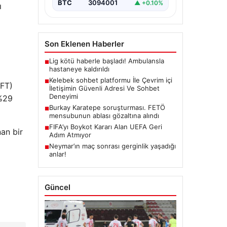
BTC
3094001
▲ +0.10%
ı
Son Eklenen Haberler
Lig kötü haberle başladı! Ambulansla
■
hastaneye kaldırıldı
Kelebek sohbet platformu İle Çevrim içi
■
NFT)
İletişimin Güvenli Adresi Ve Sohbet
Deneyimi
 %29
Burkay Karatepe soruşturması. FETÖ
■
mensubunun ablası gözaltına alındı
FIFA’yı Boykot Kararı Alan UEFA Geri
■
an bir
Adım Atmıyor
Neymar’ın maç sonrası gerginlik yaşadığı
■
anlar!
Güncel