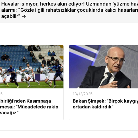
Havalar ısınıyor, herkes akın ediyor! Uzmandan 'yüzme ha
alarmı: “Gözle ilgili rahatsızlıklar çocuklarda kalıcı hasarlar
açabilir” →
25
13/12/2025
birliği’nden Kasımpaşa
Bakan Şimşek: “Birçok kaygı
 mesaj: “Mücadelede rakip
ortadan kaldırdık”
yacağız”